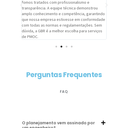
trabalho de
fomos tratados com profissionalismo e
qualidade 
viços da
transparência. A equipe técnica demonstrou
foi pontua
a um
amplo conhecimento e competência, garantindo
cuidado c
adrão.
que nossa empresa estivesse em conformidade
extremame
com todas as normas e regulamentações. Sem
alcançado
dúvida, a GBR é a melhor escolha para serviços
contar co
de PMOC.
futuras d
Perguntas Frequentes
FAQ
O planejamento vem assinado por
um engenheiro?