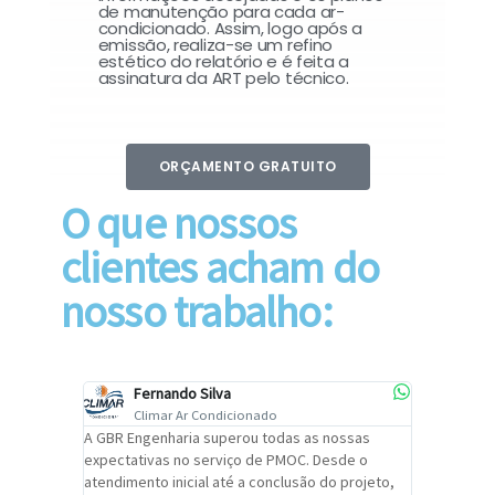
de manutenção para cada ar-
condicionado. Assim, logo após a
emissão, realiza-se um refino
estético do relatório e é feita a
assinatura da ART pelo técnico.
ORÇAMENTO GRATUITO
O que nossos
clientes acham do
nosso trabalho:
Fernando Silva
Car
Climar Ar Condicionado
Cli
lizar o
A GBR Engenharia superou todas as nossas
Recomendo
tremamente
expectativas no serviço de PMOC. Desde o
Engenhari
oi
atendimento inicial até a conclusão do projeto,
um alto ní