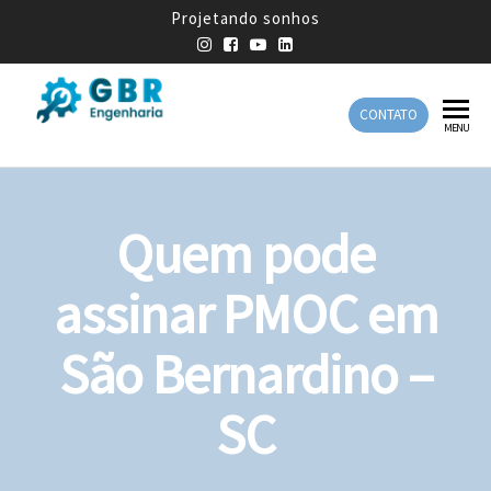
Projetando sonhos
CONTATO
GBR
Empresa
MENU
de
Engenharia
Engenharia
Mecânica
Quem pode
assinar PMOC em
São Bernardino –
SC