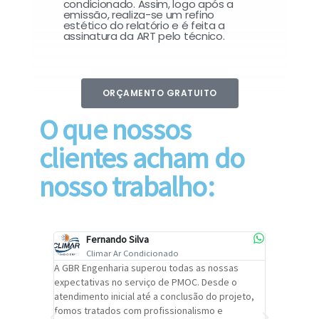
condicionado. Assim, logo após a
emissão, realiza-se um refino
estético do relatório e é feita a
assinatura da ART pelo técnico.
ORÇAMENTO GRATUITO
O que nossos
clientes acham do
nosso trabalho:
Fernando Silva
Car
Climar Ar Condicionado
Cli
lizar o
A GBR Engenharia superou todas as nossas
Recomendo
tremamente
expectativas no serviço de PMOC. Desde o
Engenhari
oi
atendimento inicial até a conclusão do projeto,
um alto ní
trabalho de
fomos tratados com profissionalismo e
qualidade 