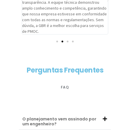
viços da
transparência. A equipe técnica demonstrou
foi pontua
a um
amplo conhecimento e competência, garantindo
cuidado c
adrão.
que nossa empresa estivesse em conformidade
extremame
com todas as normas e regulamentações. Sem
alcançado
dúvida, a GBR é a melhor escolha para serviços
contar co
de PMOC.
futuras d
Perguntas Frequentes
FAQ
O planejamento vem assinado por
um engenheiro?