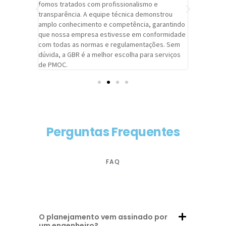
trabalho de
fomos tratados com profissionalismo e
qualidade 
viços da
transparência. A equipe técnica demonstrou
foi pontua
a um
amplo conhecimento e competência, garantindo
cuidado c
adrão.
que nossa empresa estivesse em conformidade
extremame
com todas as normas e regulamentações. Sem
alcançado
dúvida, a GBR é a melhor escolha para serviços
contar co
de PMOC.
futuras d
Perguntas Frequentes
FAQ
O planejamento vem assinado por
um engenheiro?