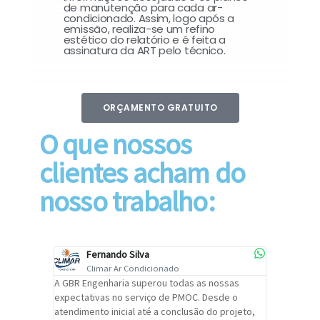
de manutenção para cada ar-
condicionado. Assim, logo após a
emissão, realiza-se um refino
estético do relatório e é feita a
assinatura da ART pelo técnico.
ORÇAMENTO GRATUITO
O que nossos
clientes acham do
nosso trabalho:
Fernando Silva
Car
Climar Ar Condicionado
Cli
lizar o
A GBR Engenharia superou todas as nossas
Recomendo
tremamente
expectativas no serviço de PMOC. Desde o
Engenhari
oi
atendimento inicial até a conclusão do projeto,
um alto ní