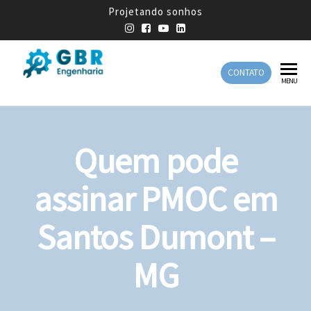
Projetando sonhos
CONTATO
GBR
Empresa
MENU
de
Engenharia
Engenharia
Mecânica
Quem pode
assinar PMOC em
Santos Dumont –
MG