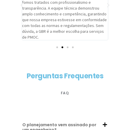
trabalho de
fomos tratados com profissionalismo e
qualidade 
viços da
transparência. A equipe técnica demonstrou
foi pontua
a um
amplo conhecimento e competência, garantindo
cuidado c
adrão.
que nossa empresa estivesse em conformidade
extremame
com todas as normas e regulamentações. Sem
alcançado
dúvida, a GBR é a melhor escolha para serviços
contar co
de PMOC.
futuras d
Perguntas Frequentes
FAQ
O planejamento vem assinado por
um engenheiro?