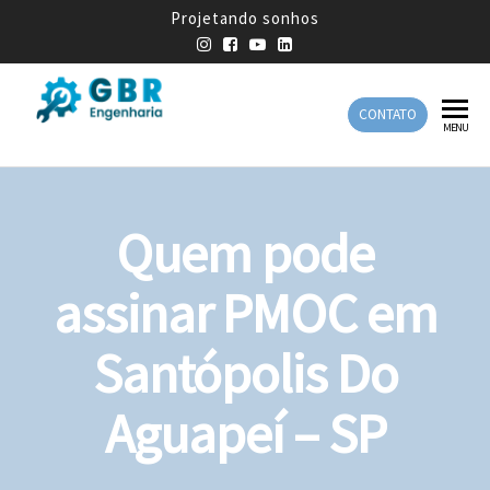
Projetando sonhos
CONTATO
GBR
Empresa
MENU
de
Engenharia
Engenharia
Mecânica
Quem pode
assinar PMOC em
Santópolis Do
Aguapeí – SP