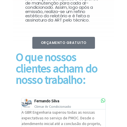
de manutenção para cada ar-
condicionado. Assim, logo após a
emissão, realiza-se um refino
estético do relatório e é feita a
assinatura da ART pelo técnico.
ORÇAMENTO GRATUITO
O que nossos
clientes acham do
nosso trabalho:
Fernando Silva
Car
Climar Ar Condicionado
Cli
lizar o
A GBR Engenharia superou todas as nossas
Recomendo
tremamente
expectativas no serviço de PMOC. Desde o
Engenhari
oi
atendimento inicial até a conclusão do projeto,
um alto ní