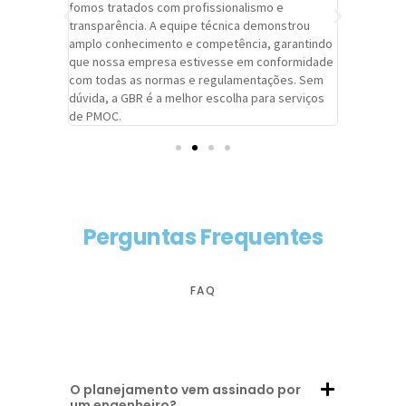
trabalho de
fomos tratados com profissionalismo e
qualidade 
viços da
transparência. A equipe técnica demonstrou
foi pontua
a um
amplo conhecimento e competência, garantindo
cuidado c
adrão.
que nossa empresa estivesse em conformidade
extremame
com todas as normas e regulamentações. Sem
alcançado
dúvida, a GBR é a melhor escolha para serviços
contar co
de PMOC.
futuras d
Perguntas Frequentes
FAQ
O planejamento vem assinado por
um engenheiro?