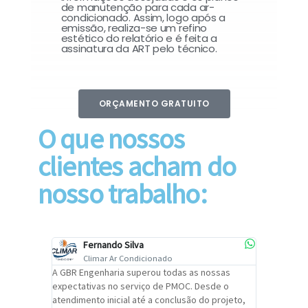
de manutenção para cada ar-
condicionado. Assim, logo após a
emissão, realiza-se um refino
estético do relatório e é feita a
assinatura da ART pelo técnico.
ORÇAMENTO GRATUITO
O que nossos
clientes acham do
nosso trabalho:
Fernando Silva
Car
Climar Ar Condicionado
Cli
lizar o
A GBR Engenharia superou todas as nossas
Recomendo
tremamente
expectativas no serviço de PMOC. Desde o
Engenhari
oi
atendimento inicial até a conclusão do projeto,
um alto ní