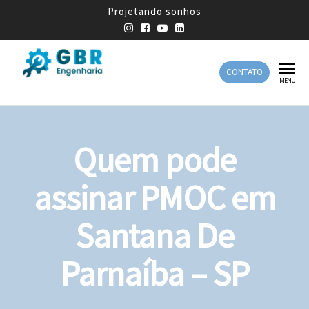
Projetando sonhos
CONTATO
GBR
Empresa
MENU
de
Engenharia
Engenharia
Mecânica
Quem pode
assinar PMOC em
Santana De
Parnaíba – SP