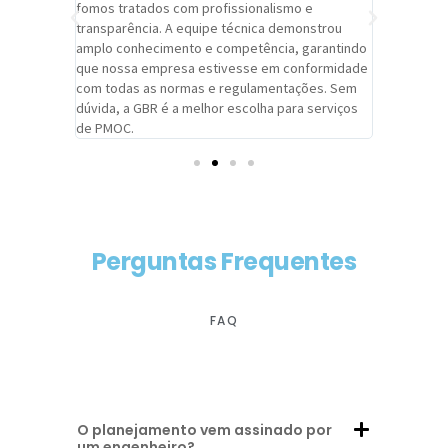
trabalho de
fomos tratados com profissionalismo e
qualidade 
viços da
transparência. A equipe técnica demonstrou
foi pontua
a um
amplo conhecimento e competência, garantindo
cuidado c
adrão.
que nossa empresa estivesse em conformidade
extremame
com todas as normas e regulamentações. Sem
alcançado
dúvida, a GBR é a melhor escolha para serviços
contar co
de PMOC.
futuras d
Perguntas Frequentes
FAQ
O planejamento vem assinado por
um engenheiro?