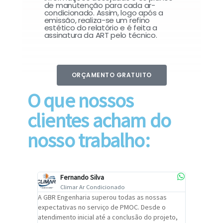
de manutenção para cada ar-
condicionado. Assim, logo após a
emissão, realiza-se um refino
estético do relatório e é feita a
assinatura da ART pelo técnico.
ORÇAMENTO GRATUITO
O que nossos
clientes acham do
nosso trabalho:
Fernando Silva
Car
Climar Ar Condicionado
Cli
lizar o
A GBR Engenharia superou todas as nossas
Recomendo
tremamente
expectativas no serviço de PMOC. Desde o
Engenhari
oi
atendimento inicial até a conclusão do projeto,
um alto ní