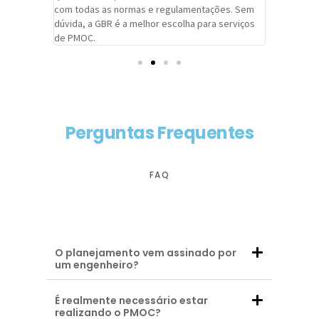
com todas as normas e regulamentações. Sem
alcançado
dúvida, a GBR é a melhor escolha para serviços
contar co
de PMOC.
futuras d
Perguntas Frequentes
FAQ
O planejamento vem assinado por
um engenheiro?
É realmente necessário estar
realizando o PMOC?