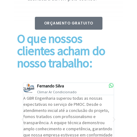
ORÇAMENTO GRATUITO
O que nossos
clientes acham do
nosso trabalho:
Fernando Silva
Car
Climar Ar Condicionado
Cli
lizar o
A GBR Engenharia superou todas as nossas
Recomendo
tremamente
expectativas no serviço de PMOC. Desde o
Engenhari
oi
atendimento inicial até a conclusão do projeto,
um alto ní
trabalho de
fomos tratados com profissionalismo e
qualidade 
viços da
transparência. A equipe técnica demonstrou
foi pontua
a um
amplo conhecimento e competência, garantindo
cuidado c
adrão.
que nossa empresa estivesse em conformidade
extremame