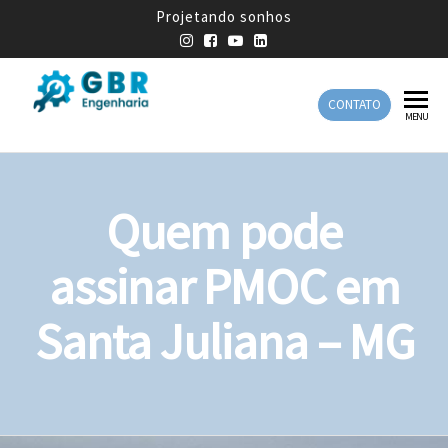
Projetando sonhos
CONTATO
GBR
Empresa
MENU
de
Engenharia
Engenharia
Mecânica
Quem pode
assinar PMOC em
Santa Juliana – MG