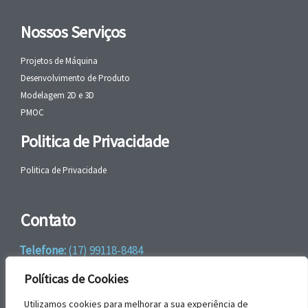
Nossos Serviços
Projetos de Máquina
Desenvolvimento de Produto
Modelagem 2D e 3D
PMOC
Politica de Privacidade
Politica de Privacidade
Contato
Telefone:
(17) 99118-8484
WhatsApp:
+55 (17) 99118-8484
Políticas de Cookies
email:
faleconosco@gbrengenharia.com
Utilizamos cookies para melhorar a sua experiência de