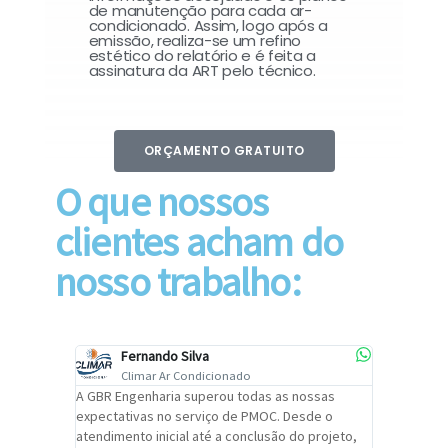
de manutenção para cada ar-
condicionado. Assim, logo após a
emissão, realiza-se um refino
estético do relatório e é feita a
assinatura da ART pelo técnico.
ORÇAMENTO GRATUITO
O que nossos
clientes acham do
nosso trabalho:
Fernando Silva
Car
Climar Ar Condicionado
Cli
lizar o
A GBR Engenharia superou todas as nossas
Recomendo
tremamente
expectativas no serviço de PMOC. Desde o
Engenhari
oi
atendimento inicial até a conclusão do projeto,
um alto ní