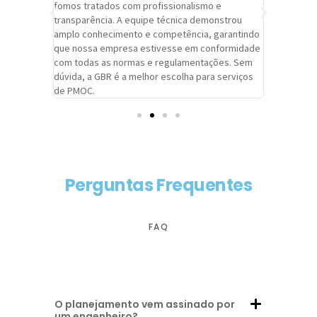
trabalho de
fomos tratados com profissionalismo e
qualidade 
viços da
transparência. A equipe técnica demonstrou
foi pontua
a um
amplo conhecimento e competência, garantindo
cuidado c
adrão.
que nossa empresa estivesse em conformidade
extremame
com todas as normas e regulamentações. Sem
alcançado
dúvida, a GBR é a melhor escolha para serviços
contar co
de PMOC.
futuras d
Perguntas Frequentes
FAQ
O planejamento vem assinado por
um engenheiro?