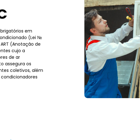
C
brigatórios em
condicionado (Lei №
a ART (Anotação de
ntes cujo a
res de ar
to assegura os
tes coletivos, além
 condicionadores