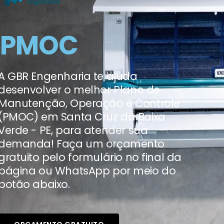
PMOC
A GBR Engenharia te ajuda
desenvolver o melhor Plano de
Manutenção, Operação e Controle
(PMOC) em Santa Cruz da Baixa
Verde - PE, para atender sua
demanda! Faça um orçamento
gratuito pelo formulário no final da
página ou WhatsApp por meio do
botão abaixo.