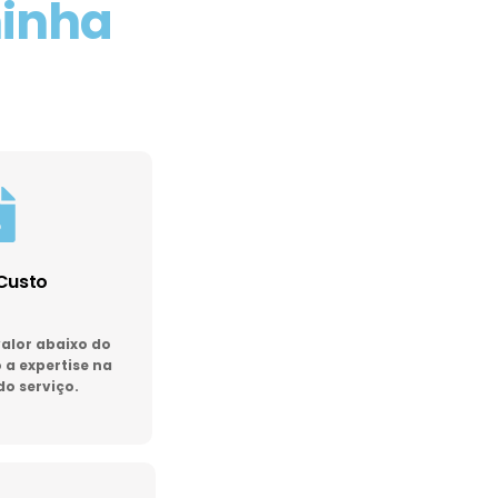
minha
Custo
lor abaixo do
a expertise na
do serviço.