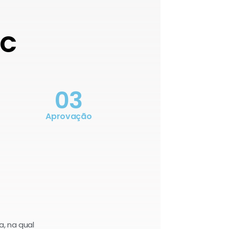
OC
03
Aprovação
a, na qual