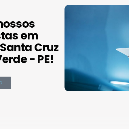
nossos
stas em
Santa Cruz
erde - PE!
O