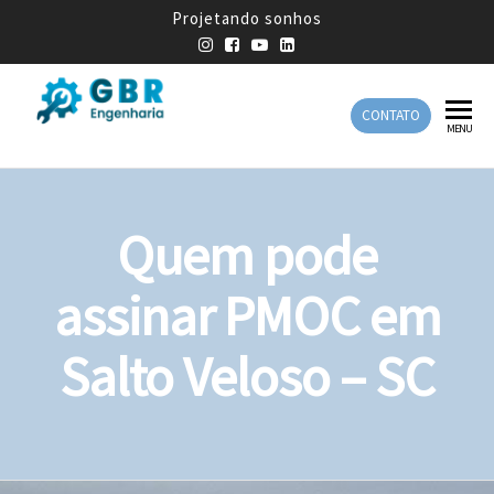
Projetando sonhos
CONTATO
GBR
Empresa
MENU
de
Engenharia
Engenharia
Mecânica
Quem pode
assinar PMOC em
Salto Veloso – SC