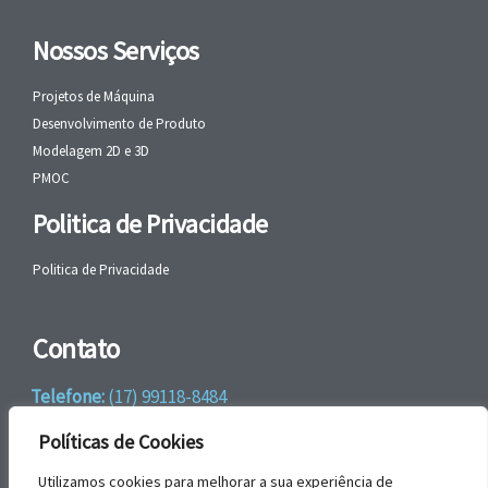
Nossos Serviços
Projetos de Máquina
Desenvolvimento de Produto
Modelagem 2D e 3D
PMOC
Politica de Privacidade
Politica de Privacidade
Contato
Telefone:
(17) 99118-8484
WhatsApp:
+55 (17) 99118-8484
Políticas de Cookies
email:
faleconosco@gbrengenharia.com
Utilizamos cookies para melhorar a sua experiência de