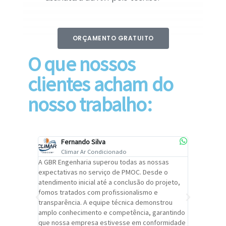
ORÇAMENTO GRATUITO
O que nossos
clientes acham do
nosso trabalho:
Fernando Silva
Car
Climar Ar Condicionado
Cli
lizar o
A GBR Engenharia superou todas as nossas
Recomendo
tremamente
expectativas no serviço de PMOC. Desde o
Engenhari
oi
atendimento inicial até a conclusão do projeto,
um alto ní
trabalho de
fomos tratados com profissionalismo e
qualidade 
viços da
transparência. A equipe técnica demonstrou
foi pontua
a um
amplo conhecimento e competência, garantindo
cuidado c
adrão.
que nossa empresa estivesse em conformidade
extremame