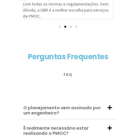
com todas as normas e regulamentações. Sem
alcançado
dúvida, a GBR é a melhor escolha para serviços
contar co
de PMOC.
futuras d
Perguntas Frequentes
FAQ
O planejamento vem assinado por
um engenheiro?
É realmente necessário estar
realizando o PMOC?