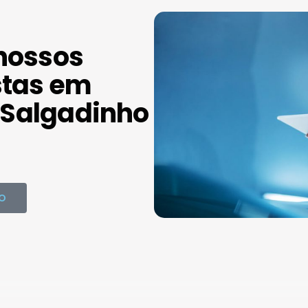
nossos
stas em
Salgadinho
O