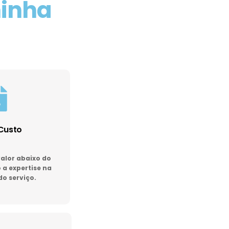
minha
Custo
lor abaixo do
a expertise na
do serviço.