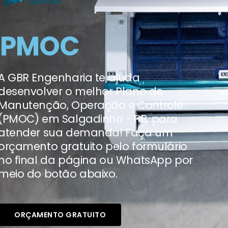
PMOC
A GBR Engenharia te ajuda
desenvolver o melhor Plano de
Manutenção, Operação e Controle
(PMOC) em Salgadinho - PB, para
atender sua demanda! Faça um
orçamento gratuito pelo formulário
no final da página ou WhatsApp por
meio do botão abaixo.
ORÇAMENTO GRATUITO