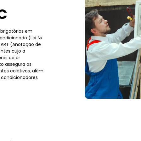
C
brigatórios em
condicionado (Lei №
a ART (Anotação de
ntes cujo a
res de ar
to assegura os
tes coletivos, além
 condicionadores