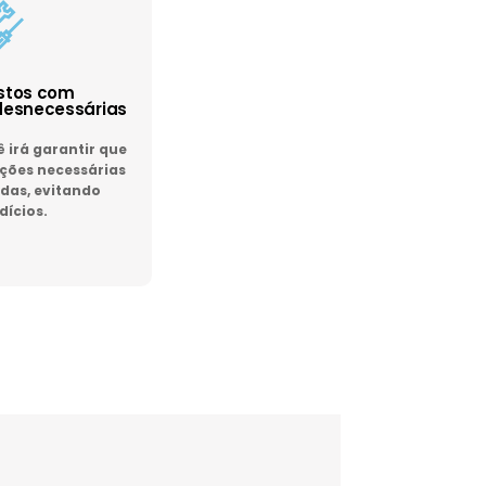
astos com
esnecessárias
irá garantir que
ões necessárias
das, evitando
dícios.