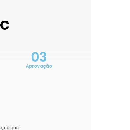
OC
03
Aprovação
a, na qual