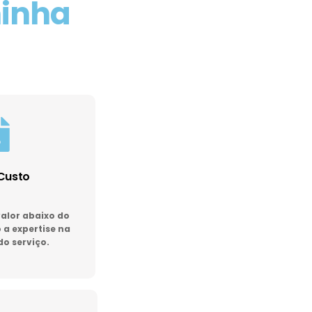
minha
Custo
lor abaixo do
a expertise na
do serviço.