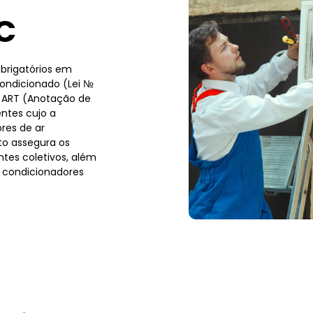
C
brigatórios em
condicionado (Lei №
a ART (Anotação de
ntes cujo a
res de ar
to assegura os
tes coletivos, além
 condicionadores