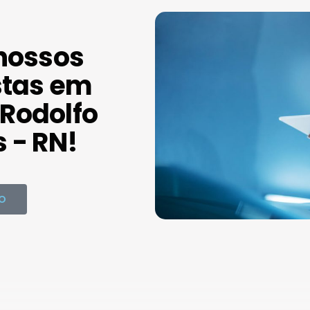
nossos
stas em
Rodolfo
 - RN!
O