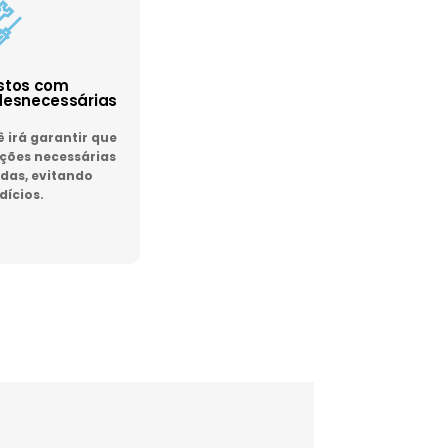
astos com
esnecessárias
irá garantir que
ões necessárias
das, evitando
dícios.