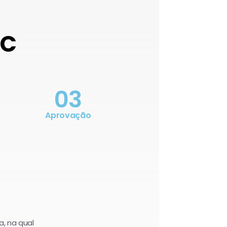
OC
03
Aprovação
a, na qual