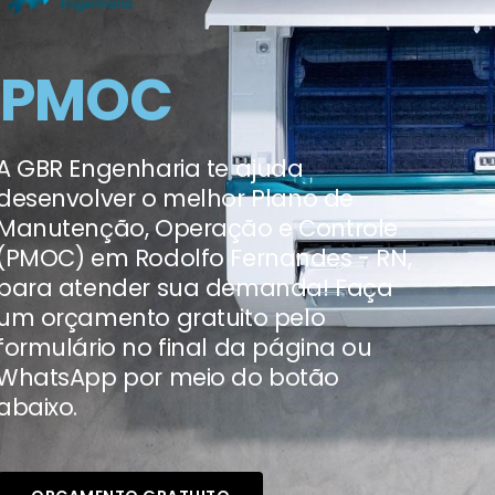
PMOC
A GBR Engenharia te ajuda
desenvolver o melhor Plano de
Manutenção, Operação e Controle
(PMOC) em Rodolfo Fernandes - RN,
para atender sua demanda! Faça
um orçamento gratuito pelo
formulário no final da página ou
WhatsApp por meio do botão
abaixo.