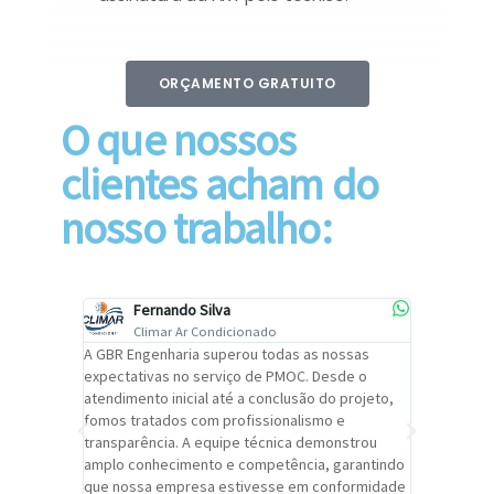
ORÇAMENTO GRATUITO
O que nossos
clientes acham do
nosso trabalho:
Fernando Silva
Car
Climar Ar Condicionado
Cli
lizar o
A GBR Engenharia superou todas as nossas
Recomendo
tremamente
expectativas no serviço de PMOC. Desde o
Engenhari
oi
atendimento inicial até a conclusão do projeto,
um alto ní
trabalho de
fomos tratados com profissionalismo e
qualidade 
viços da
transparência. A equipe técnica demonstrou
foi pontua
a um
amplo conhecimento e competência, garantindo
cuidado c
adrão.
que nossa empresa estivesse em conformidade
extremame