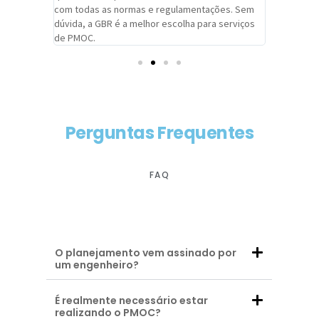
com todas as normas e regulamentações. Sem
alcançado
dúvida, a GBR é a melhor escolha para serviços
contar co
de PMOC.
futuras d
Perguntas Frequentes
FAQ
O planejamento vem assinado por
um engenheiro?
É realmente necessário estar
realizando o PMOC?