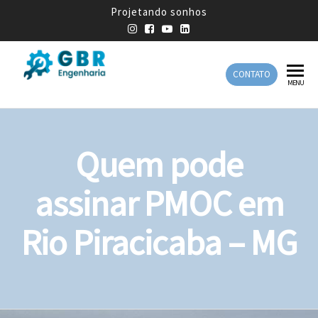
Projetando sonhos
CONTATO
GBR
Empresa
MENU
de
Engenharia
Engenharia
Mecânica
Quem pode
assinar PMOC em
Rio Piracicaba – MG