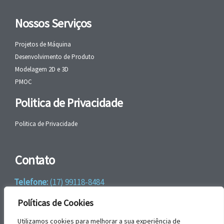
Nossos Serviços
Projetos de Máquina
Desenvolvimento de Produto
Modelagem 2D e 3D
PMOC
Politica de Privacidade
Politica de Privacidade
Contato
Telefone:
(17) 99118-8484
WhatsApp:
+55 (17) 99118-8484
Políticas de Cookies
email:
faleconosco@gbrengenharia.com
Utilizamos cookies para melhorar a sua experiência de