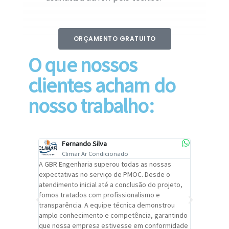
ORÇAMENTO GRATUITO
O que nossos
clientes acham do
nosso trabalho:
Fernando Silva
Car
Climar Ar Condicionado
Cli
lizar o
A GBR Engenharia superou todas as nossas
Recomendo
tremamente
expectativas no serviço de PMOC. Desde o
Engenhari
oi
atendimento inicial até a conclusão do projeto,
um alto ní
trabalho de
fomos tratados com profissionalismo e
qualidade 
viços da
transparência. A equipe técnica demonstrou
foi pontua
a um
amplo conhecimento e competência, garantindo
cuidado c
adrão.
que nossa empresa estivesse em conformidade
extremame