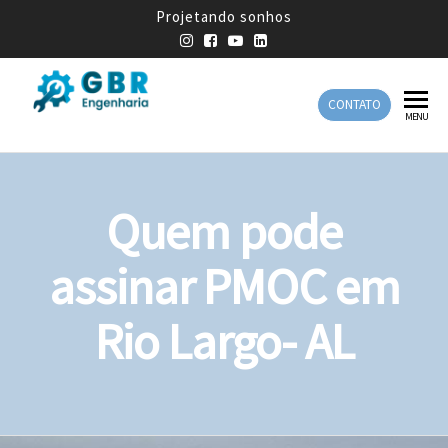
Projetando sonhos
CONTATO
GBR
Empresa
MENU
de
Engenharia
Engenharia
Mecânica
Quem pode
assinar PMOC em
Rio Largo- AL