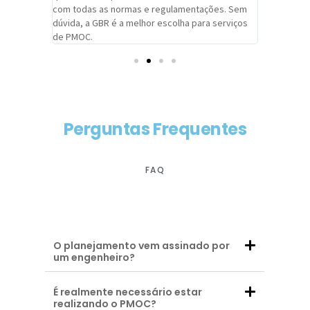
com todas as normas e regulamentações. Sem
alcançado
dúvida, a GBR é a melhor escolha para serviços
contar co
de PMOC.
futuras d
Perguntas Frequentes
FAQ
O planejamento vem assinado por
um engenheiro?
É realmente necessário estar
realizando o PMOC?