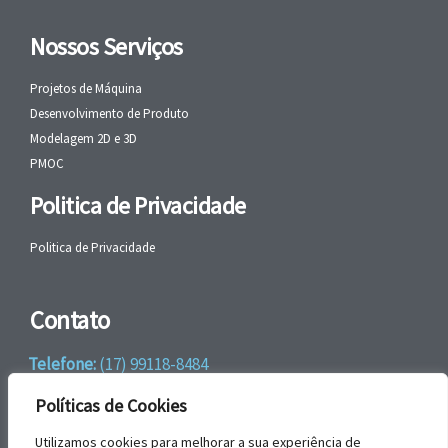
Nossos Serviços
Projetos de Máquina
Desenvolvimento de Produto
Modelagem 2D e 3D
PMOC
Politica de Privacidade
Politica de Privacidade
Contato
Telefone:
(17) 99118-8484
WhatsApp:
+55 (17) 99118-8484
Políticas de Cookies
email:
faleconosco@gbrengenharia.com
Utilizamos cookies para melhorar a sua experiência de