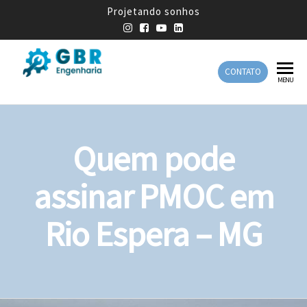
Projetando sonhos
CONTATO
GBR
Empresa
MENU
de
Engenharia
Engenharia
Mecânica
Quem pode
assinar PMOC em
Rio Espera – MG