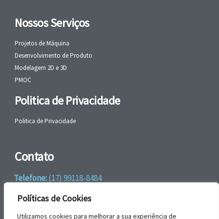
Nossos Serviços
Projetos de Máquina
Desenvolvimento de Produto
Modelagem 2D e 3D
PMOC
Politica de Privacidade
Politica de Privacidade
Contato
Telefone:
(17) 99118-8484
WhatsApp:
+55 (17) 99118-8484
Políticas de Cookies
email:
faleconosco@gbrengenharia.com
Utilizamos cookies para melhorar a sua experiência de