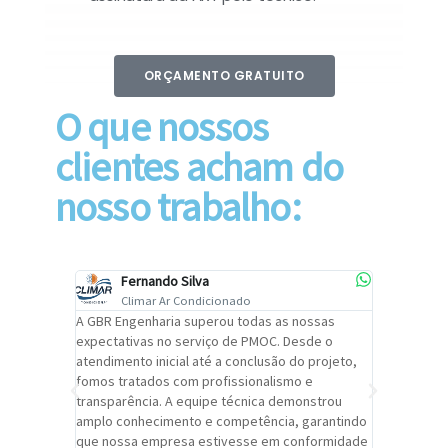
ORÇAMENTO GRATUITO
O que nossos
clientes acham do
nosso trabalho:
Fernando Silva
Car
Climar Ar Condicionado
Cli
lizar o
A GBR Engenharia superou todas as nossas
Recomendo
tremamente
expectativas no serviço de PMOC. Desde o
Engenhari
oi
atendimento inicial até a conclusão do projeto,
um alto ní
trabalho de
fomos tratados com profissionalismo e
qualidade 
viços da
transparência. A equipe técnica demonstrou
foi pontua
a um
amplo conhecimento e competência, garantindo
cuidado c
adrão.
que nossa empresa estivesse em conformidade
extremame