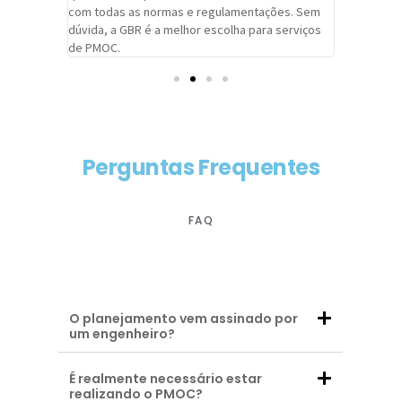
com todas as normas e regulamentações. Sem
alcançado
dúvida, a GBR é a melhor escolha para serviços
contar co
de PMOC.
futuras d
Perguntas Frequentes
FAQ
O planejamento vem assinado por
um engenheiro?
É realmente necessário estar
realizando o PMOC?