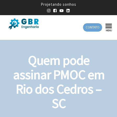
Projetando sonhos
CONTATO
GBR
Empresa
MENU
de
Engenharia
Engenharia
Mecânica
Quem pode
assinar PMOC em
Rio dos Cedros –
SC