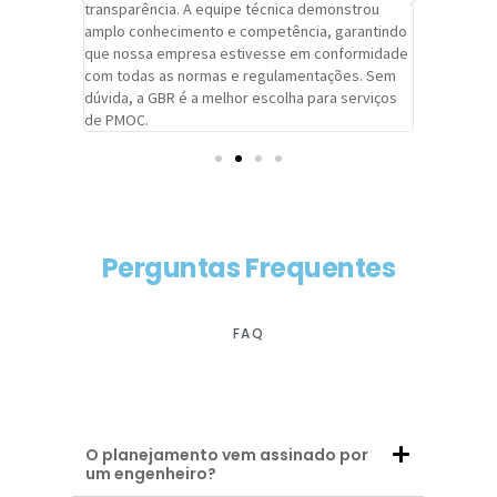
viços da
transparência. A equipe técnica demonstrou
foi pontua
a um
amplo conhecimento e competência, garantindo
cuidado c
adrão.
que nossa empresa estivesse em conformidade
extremame
com todas as normas e regulamentações. Sem
alcançado
dúvida, a GBR é a melhor escolha para serviços
contar co
de PMOC.
futuras d
Perguntas Frequentes
FAQ
O planejamento vem assinado por
um engenheiro?