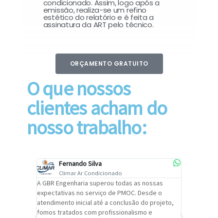
condicionado. Assim, logo após a
emissão, realiza-se um refino
estético do relatório e é feita a
assinatura da ART pelo técnico.
ORÇAMENTO GRATUITO
O que nossos
clientes acham do
nosso trabalho:
Fernando Silva
Car
Climar Ar Condicionado
Cli
lizar o
A GBR Engenharia superou todas as nossas
Recomendo
tremamente
expectativas no serviço de PMOC. Desde o
Engenhari
oi
atendimento inicial até a conclusão do projeto,
um alto ní
trabalho de
fomos tratados com profissionalismo e
qualidade 