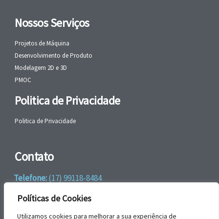
Nossos Serviços
Projetos de Máquina
Desenvolvimento de Produto
Modelagem 2D e 3D
PMOC
Politica de Privacidade
Politica de Privacidade
Contato
Telefone:
(17) 99118-8484
WhatsApp:
+55 (17) 99118-8484
Políticas de Cookies
email:
faleconosco@gbrengenharia.com
Utilizamos cookies para melhorar a sua experiência de