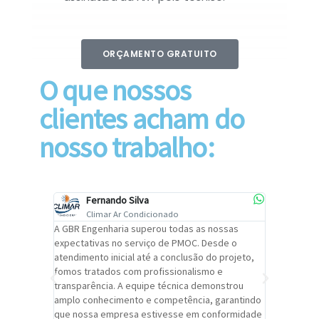
ORÇAMENTO GRATUITO
O que nossos
clientes acham do
nosso trabalho:
Fernando Silva
Car
Climar Ar Condicionado
Cli
lizar o
A GBR Engenharia superou todas as nossas
Recomendo
tremamente
expectativas no serviço de PMOC. Desde o
Engenhari
oi
atendimento inicial até a conclusão do projeto,
um alto ní
trabalho de
fomos tratados com profissionalismo e
qualidade 
viços da
transparência. A equipe técnica demonstrou
foi pontua
a um
amplo conhecimento e competência, garantindo
cuidado c
adrão.
que nossa empresa estivesse em conformidade
extremame