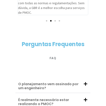
com todas as normas e regulamentações. Sem
alcançado
dúvida, a GBR é a melhor escolha para serviços
contar co
de PMOC.
futuras d
Perguntas Frequentes
FAQ
O planejamento vem assinado por
um engenheiro?
É realmente necessário estar
realizando o PMOC?