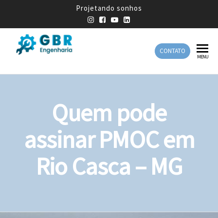
Projetando sonhos
CONTATO
GBR
Empresa
MENU
de
Engenharia
Engenharia
Mecânica
Quem pode
assinar PMOC em
Rio Casca – MG