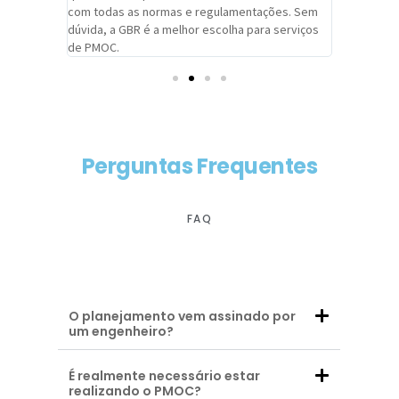
com todas as normas e regulamentações. Sem
alcançado
dúvida, a GBR é a melhor escolha para serviços
contar co
de PMOC.
futuras d
Perguntas Frequentes
FAQ
O planejamento vem assinado por
um engenheiro?
É realmente necessário estar
realizando o PMOC?