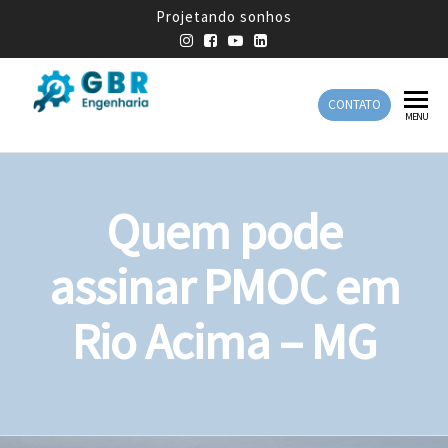
Projetando sonhos
CONTATO
GBR
Empresa
MENU
de
Engenharia
Engenharia
Mecânica
Quem pode
assinar PMOC em
Rio Acima – MG