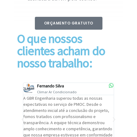
ORÇAMENTO GRATUITO
O que nossos
clientes acham do
nosso trabalho:
Fernando Silva
Car
Climar Ar Condicionado
Cli
lizar o
A GBR Engenharia superou todas as nossas
Recomendo
tremamente
expectativas no serviço de PMOC. Desde o
Engenhari
oi
atendimento inicial até a conclusão do projeto,
um alto ní
trabalho de
fomos tratados com profissionalismo e
qualidade 
viços da
transparência. A equipe técnica demonstrou
foi pontua
a um
amplo conhecimento e competência, garantindo
cuidado c
adrão.
que nossa empresa estivesse em conformidade
extremame