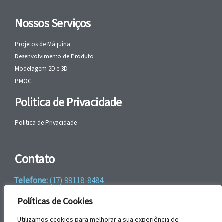
Nossos Serviços
Projetos de Máquina
Desenvolvimento de Produto
Modelagem 2D e 3D
PMOC
Politica de Privacidade
Politica de Privacidade
Contato
Telefone:
(17) 99118-8484
WhatsApp:
+55 (17) 99118-8484
Políticas de Cookies
email:
faleconosco@gbrengenharia.com
Utilizamos cookies para melhorar a sua experiência de