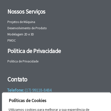
Nossos Serviços
Projetos de Máquina
Desenvolvimento de Produto
Modelagem 2D e 3D
PMOC
Politica de Privacidade
Politica de Privacidade
Contato
Telefone:
(17) 99118-8484
WhatsApp:
+55 (17) 99118-8484
Políticas de Cookies
email:
faleconosco@gbrengenharia.com
Utilizamos cookies para melhorar a sua experiência de