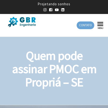
Projetando sonhos
CONTATO
GBR
Empresa
MENU
de
Engenharia
Engenharia
Mecânica
Quem pode
assinar PMOC em
Propriá – SE