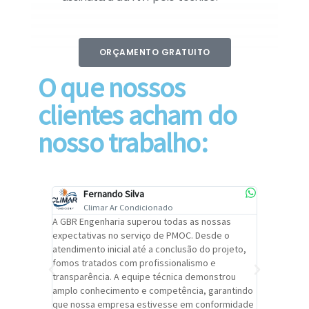
ORÇAMENTO GRATUITO
O que nossos
clientes acham do
nosso trabalho:
Fernando Silva
Car
Climar Ar Condicionado
Cli
lizar o
A GBR Engenharia superou todas as nossas
Recomendo
tremamente
expectativas no serviço de PMOC. Desde o
Engenhari
oi
atendimento inicial até a conclusão do projeto,
um alto ní
trabalho de
fomos tratados com profissionalismo e
qualidade 
viços da
transparência. A equipe técnica demonstrou
foi pontua
a um
amplo conhecimento e competência, garantindo
cuidado c
adrão.
que nossa empresa estivesse em conformidade
extremame