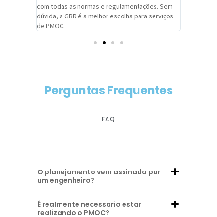
com todas as normas e regulamentações. Sem
alcançado
dúvida, a GBR é a melhor escolha para serviços
contar co
de PMOC.
futuras d
Perguntas Frequentes
FAQ
O planejamento vem assinado por
um engenheiro?
É realmente necessário estar
realizando o PMOC?