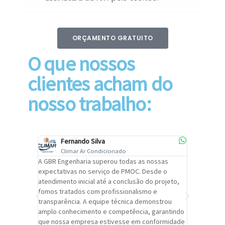
ORÇAMENTO GRATUITO
O que nossos
clientes acham do
nosso trabalho:
Fernando Silva
Car
Climar Ar Condicionado
Cli
lizar o
A GBR Engenharia superou todas as nossas
Recomendo
tremamente
expectativas no serviço de PMOC. Desde o
Engenhari
oi
atendimento inicial até a conclusão do projeto,
um alto ní
trabalho de
fomos tratados com profissionalismo e
qualidade 
viços da
transparência. A equipe técnica demonstrou
foi pontua
a um
amplo conhecimento e competência, garantindo
cuidado c
adrão.
que nossa empresa estivesse em conformidade
extremame