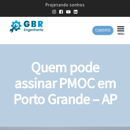
Projetando sonhos
CONTATO
GBR
Empresa
MENU
de
Engenharia
Engenharia
Mecânica
Quem pode
assinar PMOC em
Porto Grande – AP