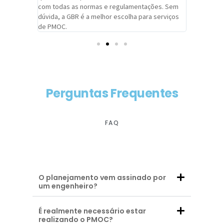
com todas as normas e regulamentações. Sem
alcançado
dúvida, a GBR é a melhor escolha para serviços
contar co
de PMOC.
futuras d
Perguntas Frequentes
FAQ
O planejamento vem assinado por
um engenheiro?
É realmente necessário estar
realizando o PMOC?