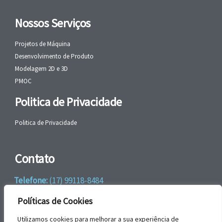
Nossos Serviços
Projetos de Máquina
Desenvolvimento de Produto
Modelagem 2D e 3D
PMOC
Politica de Privacidade
Politica de Privacidade
Contato
Telefone:
(17) 99118-8484
WhatsApp:
+55 (17) 99118-8484
Políticas de Cookies
email:
faleconosco@gbrengenharia.com
Utilizamos cookies para melhorar a sua experiência de