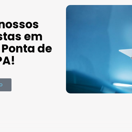
 nossos
stas em
Ponta de
PA!
O