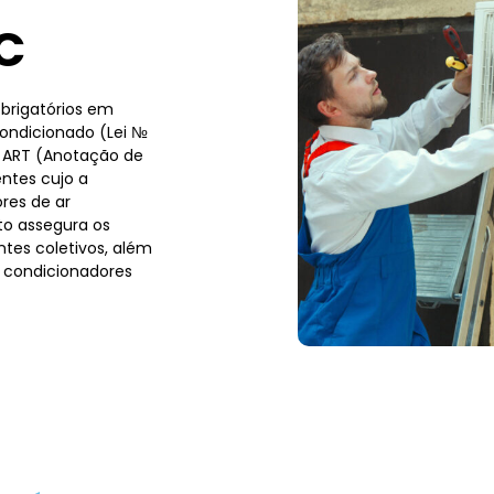
C
brigatórios em
condicionado (Lei №
a ART (Anotação de
ntes cujo a
res de ar
to assegura os
tes coletivos, além
 condicionadores