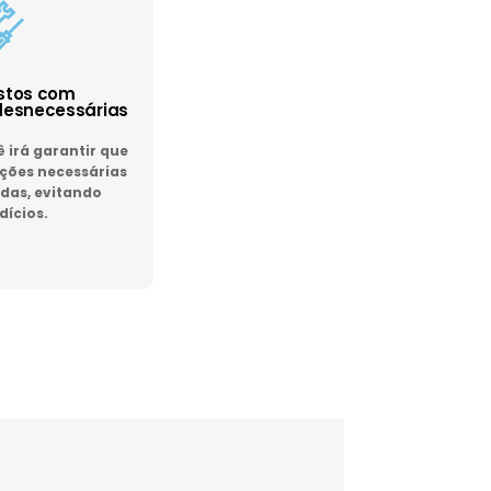
astos com
esnecessárias
irá garantir que
ões necessárias
das, evitando
dícios.