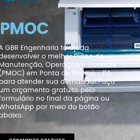
PMOC
A GBR Engenharia te ajuda
desenvolver o melhor Plano de
Manutenção, Operação e Controle
(PMOC) em Ponta de Pedras - PA,
para atender sua demanda! Faça
um orçamento gratuito pelo
formulário no final da página ou
WhatsApp por meio do botão
abaixo.