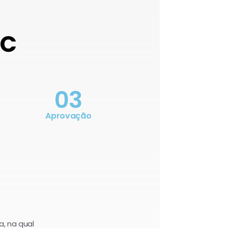
OC
03
Aprovação
a, na qual