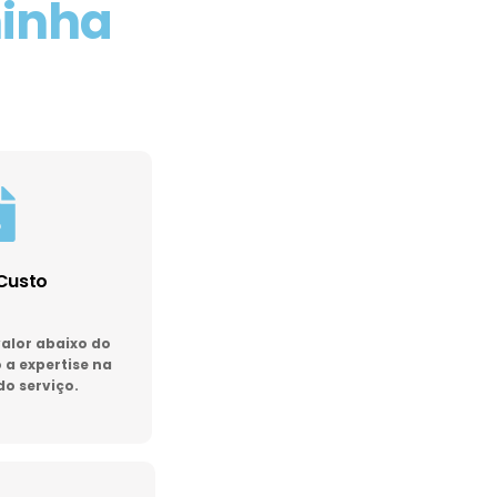
minha
Custo
lor abaixo do
a expertise na
do serviço.