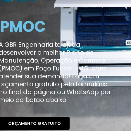
PMOC
A GBR Engenharia te ajuda
desenvolver o melhor Plano de
Manutenção, Operação e Controle
(PMOC) em Poço Fundo - MG, para
atender sua demanda! Faça um
orçamento gratuito pelo formulário
no final da página ou WhatsApp por
meio do botão abaixo.
ORÇAMENTO GRATUITO