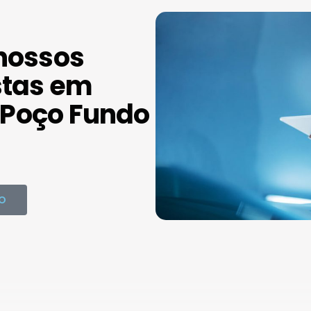
nossos
stas em
Poço Fundo
O