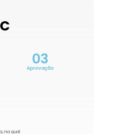
OC
03
Aprovação
a, na qual