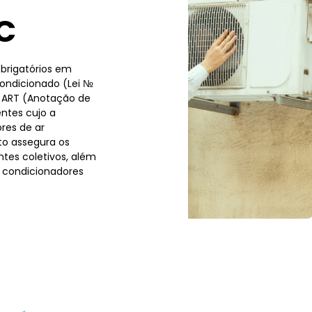
C
brigatórios em
condicionado (Lei №
a ART (Anotação de
ntes cujo a
res de ar
to assegura os
tes coletivos, além
 condicionadores