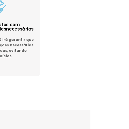
astos com
esnecessárias
irá garantir que
ões necessárias
das, evitando
dícios.