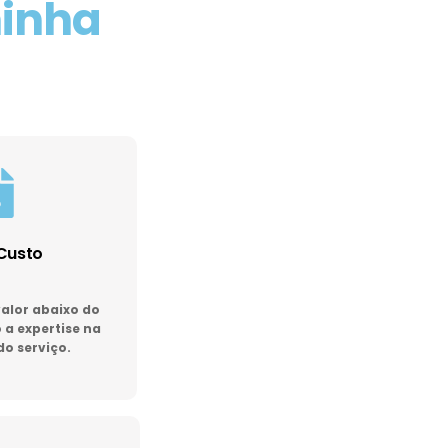
minha
Custo
lor abaixo do
a expertise na
do serviço.