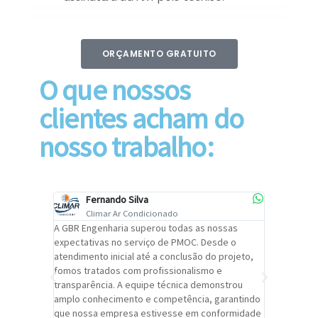
ORÇAMENTO GRATUITO
O que nossos
clientes acham do
nosso trabalho:
Fernando Silva
Car
Climar Ar Condicionado
Cli
lizar o
A GBR Engenharia superou todas as nossas
Recomendo
tremamente
expectativas no serviço de PMOC. Desde o
Engenhari
oi
atendimento inicial até a conclusão do projeto,
um alto ní
trabalho de
fomos tratados com profissionalismo e
qualidade 
viços da
transparência. A equipe técnica demonstrou
foi pontua
a um
amplo conhecimento e competência, garantindo
cuidado c
adrão.
que nossa empresa estivesse em conformidade
extremame