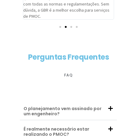
com todas as normas e regulamentações. Sem
alcançado
dúvida, a GBR é a melhor escolha para serviços
contar co
de PMOC.
futuras d
Perguntas Frequentes
FAQ
O planejamento vem assinado por
um engenheiro?
É realmente necessário estar
realizando o PMOC?