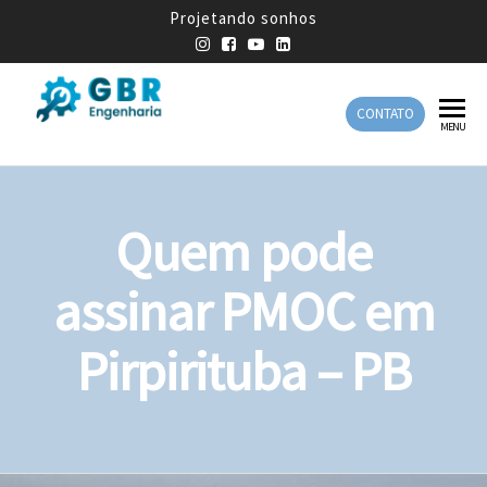
Projetando sonhos
CONTATO
GBR
Empresa
MENU
de
Engenharia
Engenharia
Mecânica
Quem pode
assinar PMOC em
Pirpirituba – PB