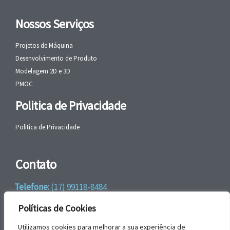
Nossos Serviços
Projetos de Máquina
Desenvolvimento de Produto
Modelagem 2D e 3D
PMOC
Politica de Privacidade
Politica de Privacidade
Contato
Telefone:
(17) 99118-8484
WhatsApp:
+55 (17) 99118-8484
Políticas de Cookies
email:
faleconosco@gbrengenharia.com
Utilizamos cookies para melhorar a sua experiência de