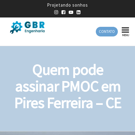
Projetando sonhos
CONTATO
GBR
Empresa
MENU
de
Engenharia
Engenharia
Mecânica
Quem pode
assinar PMOC em
Pires Ferreira – CE