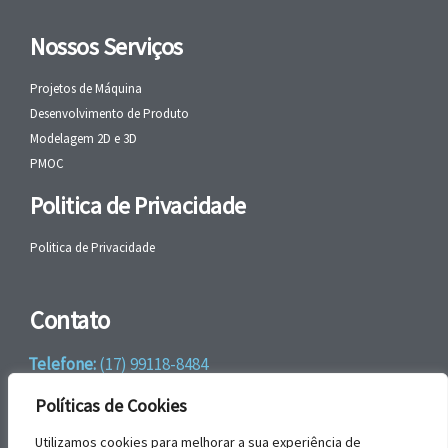
Nossos Serviços
Projetos de Máquina
Desenvolvimento de Produto
Modelagem 2D e 3D
PMOC
Politica de Privacidade
Politica de Privacidade
Contato
Telefone:
(17) 99118-8484
WhatsApp:
+55 (17) 99118-8484
Políticas de Cookies
email:
faleconosco@gbrengenharia.com
Utilizamos cookies para melhorar a sua experiência de