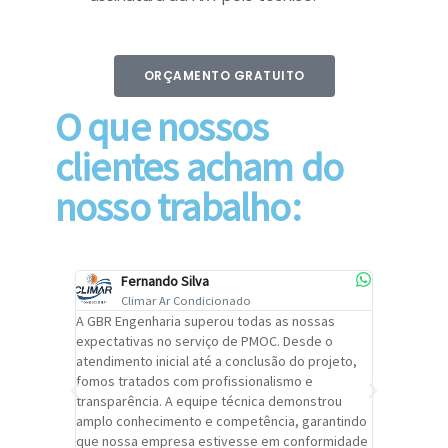
ORÇAMENTO GRATUITO
O que nossos
clientes acham do
nosso trabalho:
Fernando Silva
Car
Climar Ar Condicionado
Cli
lizar o
A GBR Engenharia superou todas as nossas
Recomendo
tremamente
expectativas no serviço de PMOC. Desde o
Engenhari
oi
atendimento inicial até a conclusão do projeto,
um alto ní
trabalho de
fomos tratados com profissionalismo e
qualidade 
viços da
transparência. A equipe técnica demonstrou
foi pontua
a um
amplo conhecimento e competência, garantindo
cuidado c
adrão.
que nossa empresa estivesse em conformidade
extremame