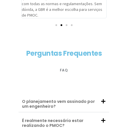
com todas as normas e regulamentações. Sem
alcançado
dúvida, a GBR é a melhor escolha para serviços
contar co
de PMOC.
futuras d
Perguntas Frequentes
FAQ
O planejamento vem assinado por
um engenheiro?
É realmente necessário estar
realizando o PMOC?