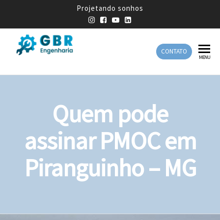
Projetando sonhos
CONTATO
GBR
Empresa
MENU
de
Engenharia
Engenharia
Mecânica
Quem pode
assinar PMOC em
Piranguinho – MG