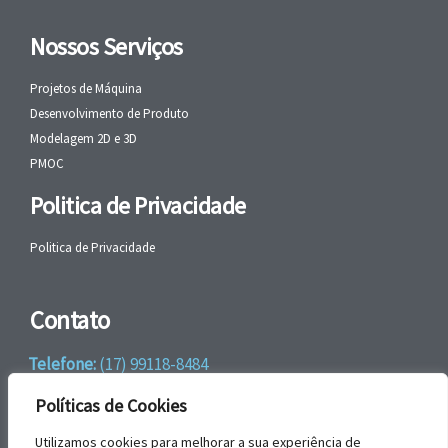
Nossos Serviços
Projetos de Máquina
Desenvolvimento de Produto
Modelagem 2D e 3D
PMOC
Politica de Privacidade
Politica de Privacidade
Contato
Telefone:
(17) 99118-8484
WhatsApp:
+55 (17) 99118-8484
Políticas de Cookies
email:
faleconosco@gbrengenharia.com
Utilizamos cookies para melhorar a sua experiência de