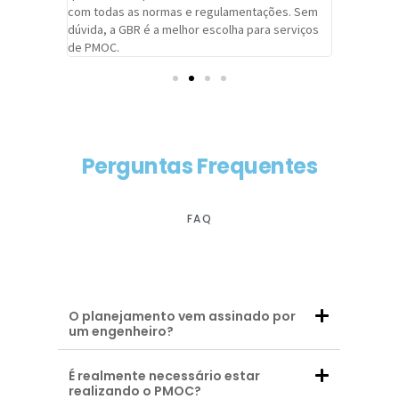
com todas as normas e regulamentações. Sem
alcançado
dúvida, a GBR é a melhor escolha para serviços
contar co
de PMOC.
futuras d
Perguntas Frequentes
FAQ
O planejamento vem assinado por
um engenheiro?
É realmente necessário estar
realizando o PMOC?