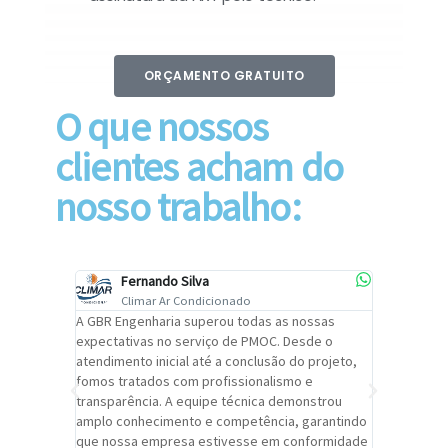
ORÇAMENTO GRATUITO
O que nossos
clientes acham do
nosso trabalho:
Fernando Silva
Car
Climar Ar Condicionado
Cli
lizar o
A GBR Engenharia superou todas as nossas
Recomendo
tremamente
expectativas no serviço de PMOC. Desde o
Engenhari
oi
atendimento inicial até a conclusão do projeto,
um alto ní
trabalho de
fomos tratados com profissionalismo e
qualidade 
viços da
transparência. A equipe técnica demonstrou
foi pontua
a um
amplo conhecimento e competência, garantindo
cuidado c
adrão.
que nossa empresa estivesse em conformidade
extremame