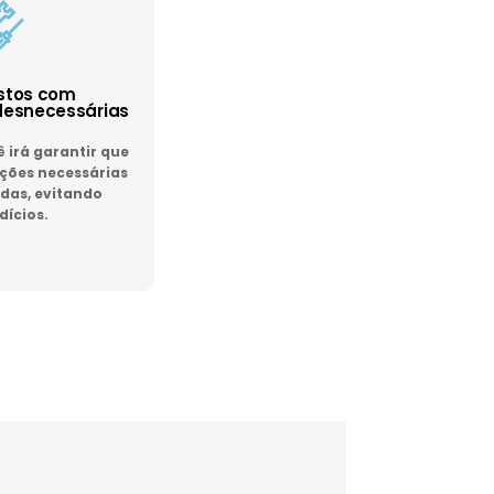
astos com
esnecessárias
irá garantir que
ões necessárias
das, evitando
dícios.