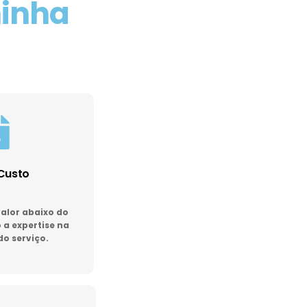
minha
Custo
lor abaixo do
a expertise na
do serviço.