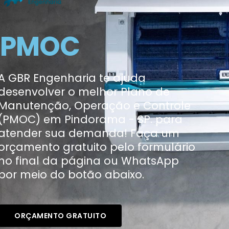
PMOC
A GBR Engenharia te ajuda
desenvolver o melhor Plano de
Manutenção, Operação e Controle
(PMOC) em Pindorama - SP. para
atender sua demanda! Faça um
orçamento gratuito pelo formulário
no final da página ou WhatsApp
por meio do botão abaixo.
ORÇAMENTO GRATUITO