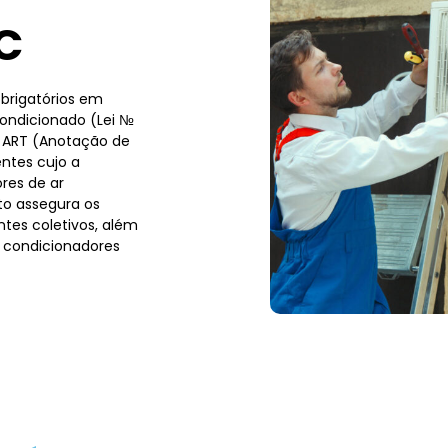
C
brigatórios em
condicionado (Lei №
a ART (Anotação de
ntes cujo a
res de ar
to assegura os
tes coletivos, além
 condicionadores