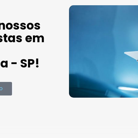
 nossos
stas em
a - SP!
O