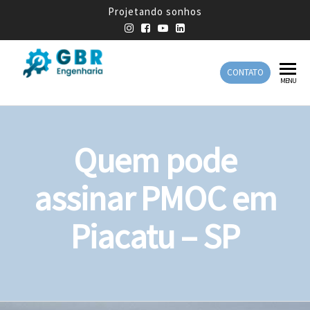
Projetando sonhos
CONTATO
GBR
Empresa
MENU
de
Engenharia
Engenharia
Mecânica
Quem pode
assinar PMOC em
Piacatu – SP