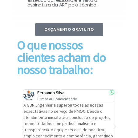
estético do relatório e é feita a
assinatura da ART pelo técnico.
ORÇAMENTO GRATUITO
O que nossos
clientes acham do
nosso trabalho:
Fernando Silva
Car
Climar Ar Condicionado
Cli
lizar o
A GBR Engenharia superou todas as nossas
Recomendo
tremamente
expectativas no serviço de PMOC. Desde o
Engenhari
oi
atendimento inicial até a conclusão do projeto,
um alto ní
trabalho de
fomos tratados com profissionalismo e
qualidade 
viços da
transparência. A equipe técnica demonstrou
foi pontua
a um
amplo conhecimento e competência, garantindo
cuidado c