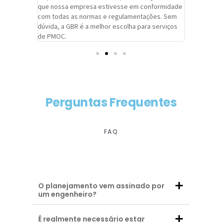
adrão.
que nossa empresa estivesse em conformidade
extremame
com todas as normas e regulamentações. Sem
alcançado
dúvida, a GBR é a melhor escolha para serviços
contar co
de PMOC.
futuras d
Perguntas Frequentes
FAQ
O planejamento vem assinado por
um engenheiro?
É realmente necessário estar