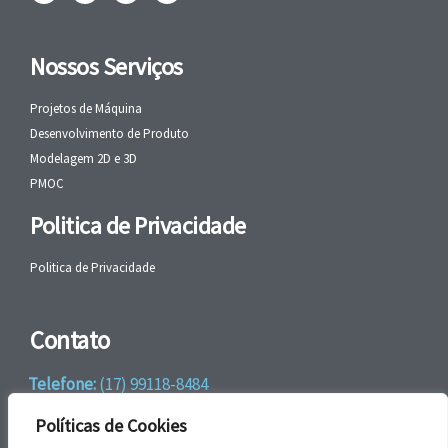
Nossos Serviços
Projetos de Máquina
Desenvolvimento de Produto
Modelagem 2D e 3D
PMOC
Politica de Privacidade
Politica de Privacidade
Contato
Telefone:
(17) 99118-8484
WhatsApp:
+55 (17) 99118-8484
Políticas de Cookies