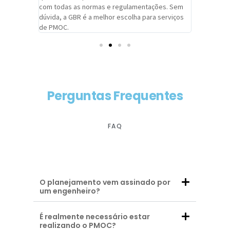
com todas as normas e regulamentações. Sem
alcançado
dúvida, a GBR é a melhor escolha para serviços
contar co
de PMOC.
futuras d
Perguntas Frequentes
FAQ
O planejamento vem assinado por
um engenheiro?
É realmente necessário estar
realizando o PMOC?