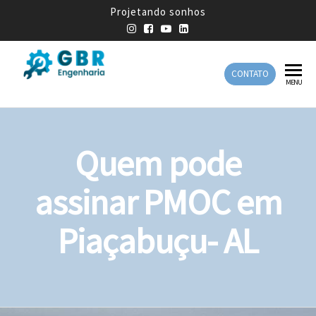
Projetando sonhos
CONTATO
GBR
Empresa
MENU
de
Engenharia
Engenharia
Mecânica
Quem pode
assinar PMOC em
Piaçabuçu- AL