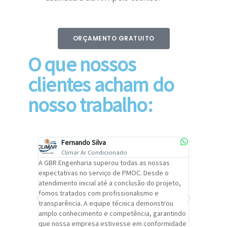
ORÇAMENTO GRATUITO
O que nossos
clientes acham do
nosso trabalho:
Fernando Silva
Car
Climar Ar Condicionado
Cli
lizar o
A GBR Engenharia superou todas as nossas
Recomendo
tremamente
expectativas no serviço de PMOC. Desde o
Engenhari
oi
atendimento inicial até a conclusão do projeto,
um alto ní
trabalho de
fomos tratados com profissionalismo e
qualidade 
viços da
transparência. A equipe técnica demonstrou
foi pontua
a um
amplo conhecimento e competência, garantindo
cuidado c
adrão.
que nossa empresa estivesse em conformidade
extremame