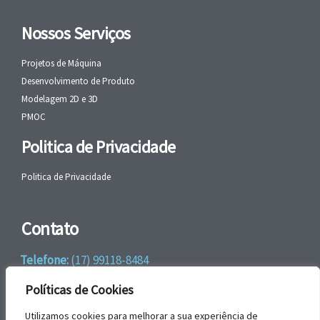
Nossos Serviços
Projetos de Máquina
Desenvolvimento de Produto
Modelagem 2D e 3D
PMOC
Politica de Privacidade
Politica de Privacidade
Contato
Telefone:
(17) 99118-8484
WhatsApp:
+55 (17) 99118-8484
Políticas de Cookies
email:
faleconosco@gbrengenharia.com
Utilizamos cookies para melhorar a sua experiência de