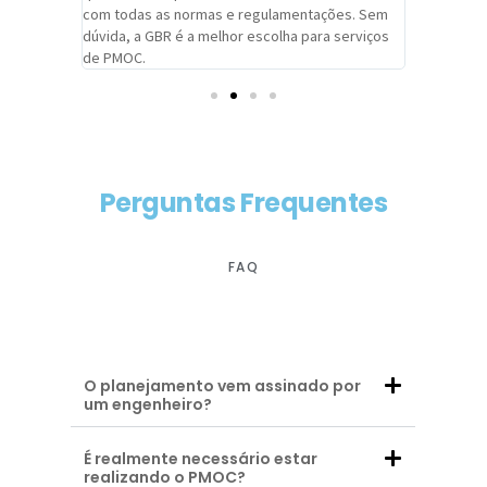
com todas as normas e regulamentações. Sem
alcançado
dúvida, a GBR é a melhor escolha para serviços
contar co
de PMOC.
futuras d
Perguntas Frequentes
FAQ
O planejamento vem assinado por
um engenheiro?
É realmente necessário estar
realizando o PMOC?