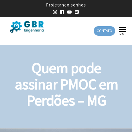
Projetando sonhos
CONTATO
GBR
Empresa
MENU
de
Engenharia
Engenharia
Mecânica
Quem pode
assinar PMOC em
Perdões – MG