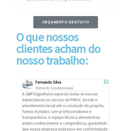
ORÇAMENTO GRATUITO
O que nossos
clientes acham do
nosso trabalho:
Fernando Silva
Car
Climar Ar Condicionado
Cli
lizar o
A GBR Engenharia superou todas as nossas
Recomendo
tremamente
expectativas no serviço de PMOC. Desde o
Engenhari
oi
atendimento inicial até a conclusão do projeto,
um alto ní
trabalho de
fomos tratados com profissionalismo e
qualidade 
viços da
transparência. A equipe técnica demonstrou
foi pontua
a um
amplo conhecimento e competência, garantindo
cuidado c
adrão.
que nossa empresa estivesse em conformidade
extremame