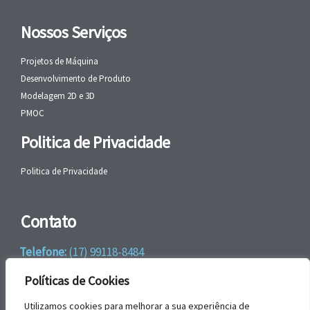
Nossos Serviços
Projetos de Máquina
Desenvolvimento de Produto
Modelagem 2D e 3D
PMOC
Politica de Privacidade
Politica de Privacidade
Contato
Telefone:
(17) 99118-8484
WhatsApp:
+55 (17) 99118-8484
Políticas de Cookies
email:
faleconosco@gbrengenharia.com
Utilizamos cookies para melhorar a sua experiência de