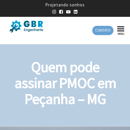
Projetando sonhos
CONTATO
GBR
Empresa
MENU
de
Engenharia
Engenharia
Mecânica
Quem pode
assinar PMOC em
Peçanha – MG