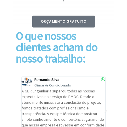
ORÇAMENTO GRATUITO
O que nossos
clientes acham do
nosso trabalho:
Fernando Silva
Car
Climar Ar Condicionado
Cli
lizar o
A GBR Engenharia superou todas as nossas
Recomendo
tremamente
expectativas no serviço de PMOC. Desde o
Engenhari
oi
atendimento inicial até a conclusão do projeto,
um alto ní
trabalho de
fomos tratados com profissionalismo e
qualidade 
viços da
transparência. A equipe técnica demonstrou
foi pontua
a um
amplo conhecimento e competência, garantindo
cuidado c
adrão.
que nossa empresa estivesse em conformidade
extremame