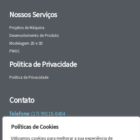
Nossos Serviços
Projetos de Máquina
Desenvolvimento de Produto
Modelagem 2D e 3D
PMOC
Politica de Privacidade
Politica de Privacidade
Contato
Telefone:
(17) 99118-8484
WhatsApp:
+55 (17) 99118-8484
Políticas de Cookies
email:
faleconosco@gbrengenharia.com
Utilizamos cookies para melhorar a sua experiência de