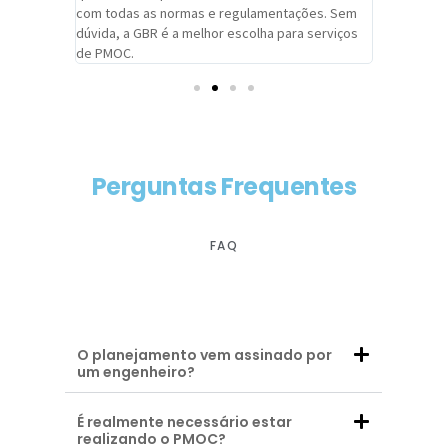
com todas as normas e regulamentações. Sem
alcançado
dúvida, a GBR é a melhor escolha para serviços
contar co
de PMOC.
futuras d
Perguntas Frequentes
FAQ
O planejamento vem assinado por
um engenheiro?
É realmente necessário estar
realizando o PMOC?