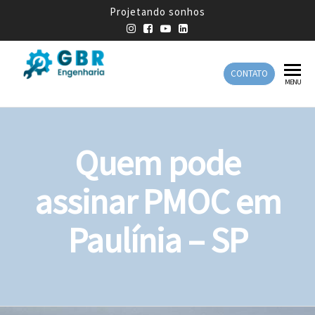
Projetando sonhos
CONTATO
GBR
Empresa
MENU
de
Engenharia
Engenharia
Mecânica
Quem pode
assinar PMOC em
Paulínia – SP