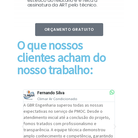
estético do relatório e é feita a
assinatura da ART pelo técnico.
ORÇAMENTO GRATUITO
O que nossos
clientes acham do
nosso trabalho:
Fernando Silva
Car
Climar Ar Condicionado
Cli
lizar o
A GBR Engenharia superou todas as nossas
Recomendo
tremamente
expectativas no serviço de PMOC. Desde o
Engenhari
oi
atendimento inicial até a conclusão do projeto,
um alto ní
trabalho de
fomos tratados com profissionalismo e
qualidade 
viços da
transparência. A equipe técnica demonstrou
foi pontua
a um
amplo conhecimento e competência, garantindo
cuidado c