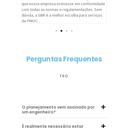
adrão.
que nossa empresa estivesse em conformidade
extremame
com todas as normas e regulamentações. Sem
alcançado
dúvida, a GBR é a melhor escolha para serviços
contar co
de PMOC.
futuras d
Perguntas Frequentes
FAQ
O planejamento vem assinado por
um engenheiro?
É realmente necessário estar