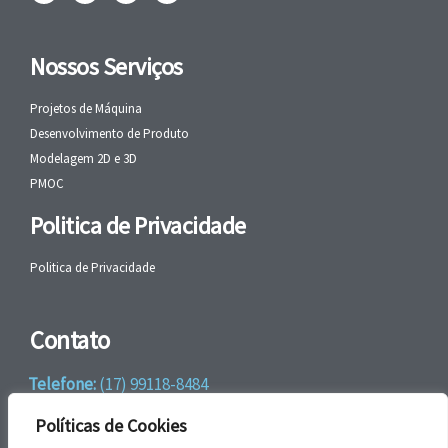
Nossos Serviços
Projetos de Máquina
Desenvolvimento de Produto
Modelagem 2D e 3D
PMOC
Politica de Privacidade
Politica de Privacidade
Contato
Telefone:
(17) 99118-8484
WhatsApp:
+55 (17) 99118-8484
Políticas de Cookies