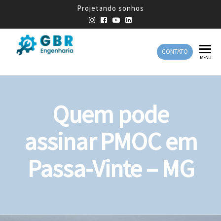
Projetando sonhos
CONTATO
GBR
Empresa
MENU
de
Engenharia
Engenharia
Mecânica
Quem pode
assinar PMOC em
Passa-Vinte – MG