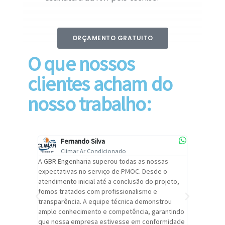
ORÇAMENTO GRATUITO
O que nossos
clientes acham do
nosso trabalho:
Fernando Silva
Car
Climar Ar Condicionado
Cli
lizar o
A GBR Engenharia superou todas as nossas
Recomendo
tremamente
expectativas no serviço de PMOC. Desde o
Engenhari
oi
atendimento inicial até a conclusão do projeto,
um alto ní
trabalho de
fomos tratados com profissionalismo e
qualidade 
viços da
transparência. A equipe técnica demonstrou
foi pontua
a um
amplo conhecimento e competência, garantindo
cuidado c
adrão.
que nossa empresa estivesse em conformidade
extremame