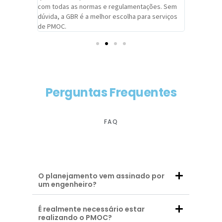
com todas as normas e regulamentações. Sem
alcançado
dúvida, a GBR é a melhor escolha para serviços
contar co
de PMOC.
futuras d
Perguntas Frequentes
FAQ
O planejamento vem assinado por
um engenheiro?
É realmente necessário estar
realizando o PMOC?