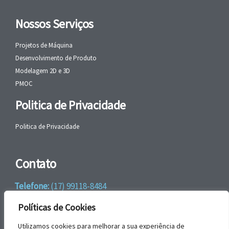
Nossos Serviços
Projetos de Máquina
Desenvolvimento de Produto
Modelagem 2D e 3D
PMOC
Politica de Privacidade
Politica de Privacidade
Contato
Telefone:
(17) 99118-8484
WhatsApp:
+55 (17) 99118-8484
Políticas de Cookies
email:
faleconosco@gbrengenharia.com
Utilizamos cookies para melhorar a sua experiência de