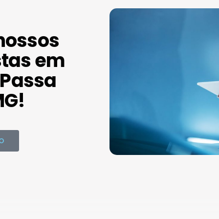
nossos
stas em
Passa
MG!
O