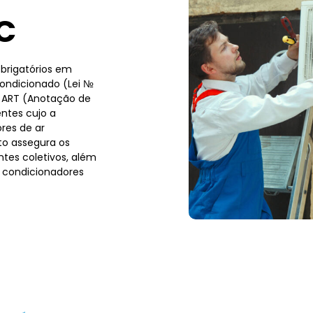
C
brigatórios em
condicionado (Lei №
a ART (Anotação de
ntes cujo a
res de ar
to assegura os
tes coletivos, além
 condicionadores