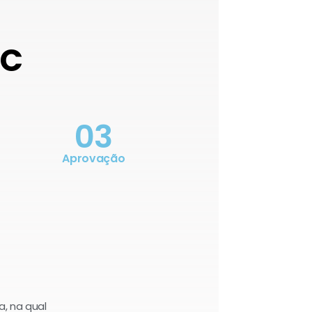
OC
03
Aprovação
a, na qual