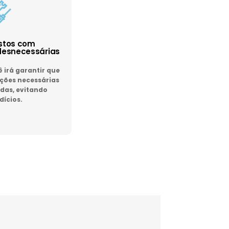
astos com
esnecessárias
irá garantir que
ões necessárias
das, evitando
dícios.