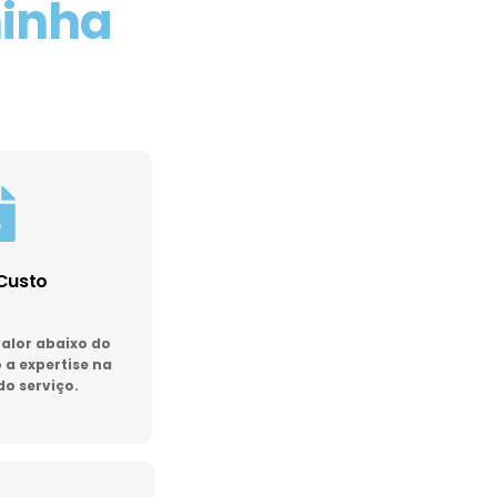
minha
Custo
lor abaixo do
a expertise na
do serviço.