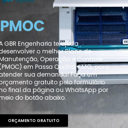
PMOC
A GBR Engenharia te ajuda
desenvolver o melhor Plano de
Manutenção, Operação e Controle
(PMOC) em Passa Quatro - MG, para
atender sua demanda! Faça um
orçamento gratuito pelo formulário
no final da página ou WhatsApp por
meio do botão abaixo.
ORÇAMENTO GRATUITO