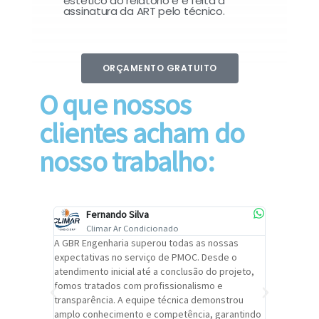
estético do relatório e é feita a
assinatura da ART pelo técnico.
ORÇAMENTO GRATUITO
O que nossos
clientes acham do
nosso trabalho:
Fernando Silva
Car
Climar Ar Condicionado
Cli
lizar o
A GBR Engenharia superou todas as nossas
Recomendo
tremamente
expectativas no serviço de PMOC. Desde o
Engenhari
oi
atendimento inicial até a conclusão do projeto,
um alto ní
trabalho de
fomos tratados com profissionalismo e
qualidade 
viços da
transparência. A equipe técnica demonstrou
foi pontua
a um
amplo conhecimento e competência, garantindo
cuidado c