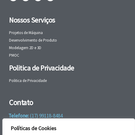
Nossos Serviços
Projetos de Máquina
Desenvolvimento de Produto
Modelagem 2D e 3D
PMOC
Politica de Privacidade
Politica de Privacidade
Contato
Telefone:
(17) 99118-8484
WhatsApp:
+55 (17) 99118-8484
Políticas de Cookies