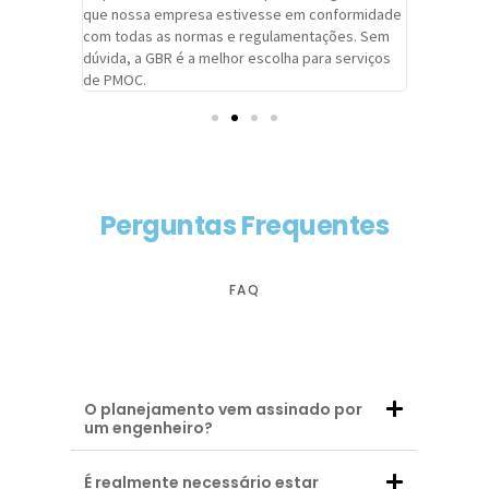
adrão.
que nossa empresa estivesse em conformidade
extremame
com todas as normas e regulamentações. Sem
alcançado
dúvida, a GBR é a melhor escolha para serviços
contar co
de PMOC.
futuras d
Perguntas Frequentes
FAQ
O planejamento vem assinado por
um engenheiro?
É realmente necessário estar