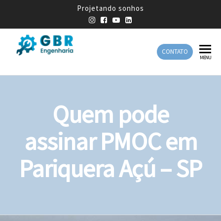
Projetando sonhos
CONTATO
GBR
Empresa
MENU
de
Engenharia
Engenharia
Mecânica
Quem pode
assinar PMOC em
Pariquera Açú – SP