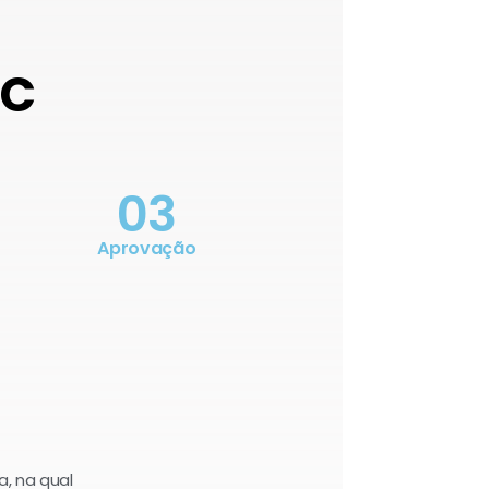
OC
03
Aprovação
a, na qual