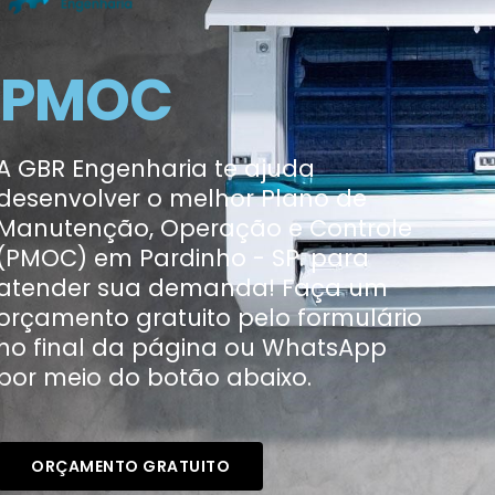
PMOC
A GBR Engenharia te ajuda
desenvolver o melhor Plano de
Manutenção, Operação e Controle
(PMOC) em Pardinho - SP. para
atender sua demanda! Faça um
orçamento gratuito pelo formulário
no final da página ou WhatsApp
por meio do botão abaixo.
ORÇAMENTO GRATUITO