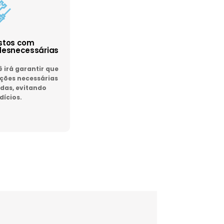
astos com
esnecessárias
irá garantir que
ões necessárias
das, evitando
dícios.