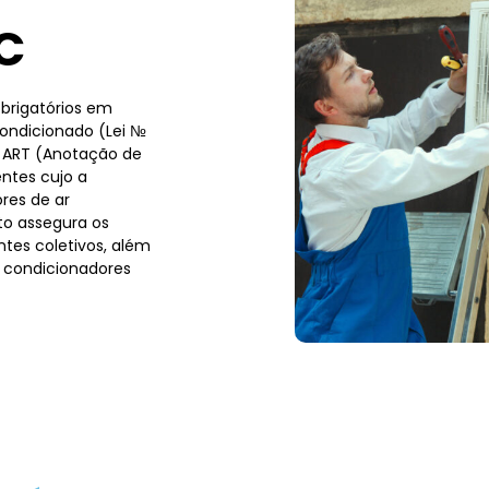
C
brigatórios em
condicionado (Lei №
a ART (Anotação de
ntes cujo a
res de ar
to assegura os
tes coletivos, além
 condicionadores