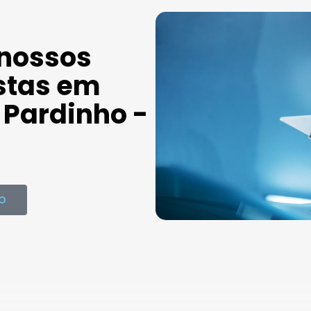
 nossos
stas em
Pardinho -
O