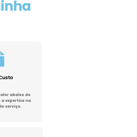
minha
Custo
lor abaixo do
a expertise na
do serviço.