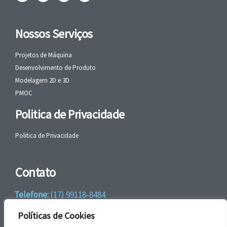
Nossos Serviços
Projetos de Máquina
Desenvolvimento de Produto
Modelagem 2D e 3D
PMOC
Politica de Privacidade
Politica de Privacidade
Contato
Telefone:
(17) 99118-8484
WhatsApp:
+55 (17) 99118-8484
Políticas de Cookies