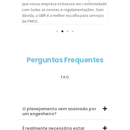
adrão.
que nossa empresa estivesse em conformidade
extremame
com todas as normas e regulamentações. Sem
alcançado
dúvida, a GBR é a melhor escolha para serviços
contar co
de PMOC.
futuras d
Perguntas Frequentes
FAQ
O planejamento vem assinado por
um engenheiro?
É realmente necessário estar