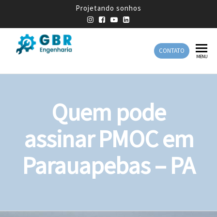
Projetando sonhos
CONTATO
GBR
Empresa
MENU
de
Engenharia
Engenharia
Mecânica
Quem pode
assinar PMOC em
Parauapebas – PA