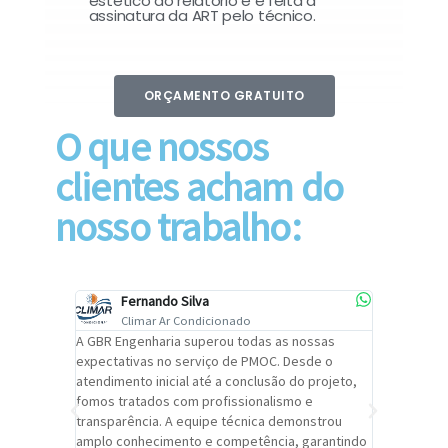
estético do relatório e é feita a
assinatura da ART pelo técnico.
ORÇAMENTO GRATUITO
O que nossos
clientes acham do
nosso trabalho:
Fernando Silva
Car
Climar Ar Condicionado
Cli
lizar o
A GBR Engenharia superou todas as nossas
Recomendo
tremamente
expectativas no serviço de PMOC. Desde o
Engenhari
oi
atendimento inicial até a conclusão do projeto,
um alto ní
trabalho de
fomos tratados com profissionalismo e
qualidade 
viços da
transparência. A equipe técnica demonstrou
foi pontua
a um
amplo conhecimento e competência, garantindo
cuidado c