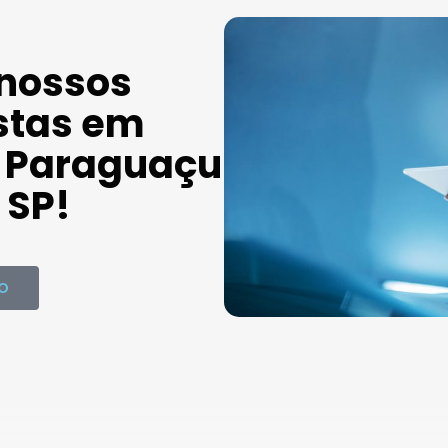
 nossos
stas em
 Paraguaçu
 SP!
O