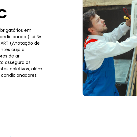
C
brigatórios em
condicionado (Lei №
a ART (Anotação de
ntes cujo a
res de ar
to assegura os
tes coletivos, além
 condicionadores