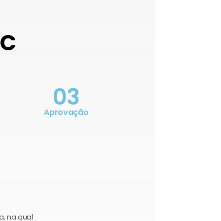
OC
03
Aprovação
a, na qual