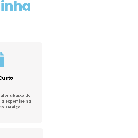
minha
Custo
lor abaixo do
a expertise na
do serviço.