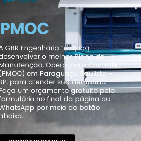
PMOC
A GBR Engenharia te ajuda
desenvolver o melhor Plano de
Manutenção, Operação e Controle
(PMOC) em Paraguaçu Paulista -
SP. para atender sua demanda!
Faça um orçamento gratuito pelo
formulário no final da página ou
WhatsApp por meio do botão
abaixo.