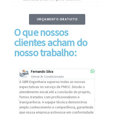
ORÇAMENTO GRATUITO
O que nossos
clientes acham do
nosso trabalho:
Fernando Silva
Car
Climar Ar Condicionado
Cli
lizar o
A GBR Engenharia superou todas as nossas
Recomendo
tremamente
expectativas no serviço de PMOC. Desde o
Engenhari
oi
atendimento inicial até a conclusão do projeto,
um alto ní
trabalho de
fomos tratados com profissionalismo e
qualidade 
viços da
transparência. A equipe técnica demonstrou
foi pontua
a um
amplo conhecimento e competência, garantindo
cuidado c
adrão.
que nossa empresa estivesse em conformidade
extremame