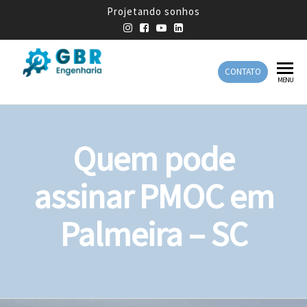
Projetando sonhos
CONTATO
GBR
Empresa
MENU
de
Engenharia
Engenharia
Mecânica
Quem pode
assinar PMOC em
Palmeira – SC