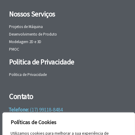
Nossos Serviços
Projetos de Máquina
Desenvolvimento de Produto
Modelagem 2D e 3D
PMOC
Politica de Privacidade
Politica de Privacidade
Contato
Telefone:
(17) 99118-8484
WhatsApp:
+55 (17) 99118-8484
Políticas de Cookies
email:
faleconosco@gbrengenharia.com
Utilizamos cookies para melhorar a sua experiência de