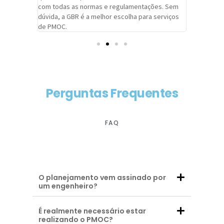
com todas as normas e regulamentações. Sem
alcançado
dúvida, a GBR é a melhor escolha para serviços
contar co
de PMOC.
futuras d
Perguntas Frequentes
FAQ
O planejamento vem assinado por
um engenheiro?
É realmente necessário estar
realizando o PMOC?