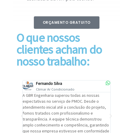
ORÇAMENTO GRATUITO
O que nossos
clientes acham do
nosso trabalho:
Fernando Silva
Car
Climar Ar Condicionado
Cli
lizar o
A GBR Engenharia superou todas as nossas
Recomendo
tremamente
expectativas no serviço de PMOC. Desde o
Engenhari
oi
atendimento inicial até a conclusão do projeto,
um alto ní
trabalho de
fomos tratados com profissionalismo e
qualidade 
viços da
transparência. A equipe técnica demonstrou
foi pontua
a um
amplo conhecimento e competência, garantindo
cuidado c
adrão.
que nossa empresa estivesse em conformidade
extremame