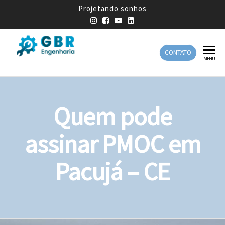
Projetando sonhos
CONTATO
GBR
Empresa
MENU
de
Engenharia
Engenharia
Mecânica
Quem pode
assinar PMOC em
Pacujá – CE