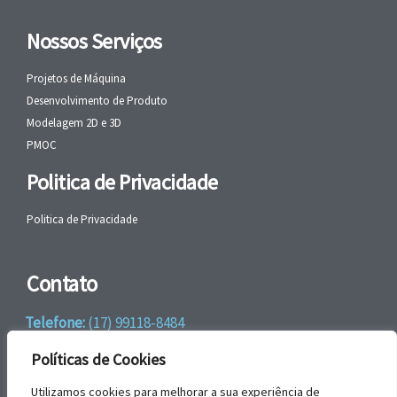
Nossos Serviços
Projetos de Máquina
Desenvolvimento de Produto
Modelagem 2D e 3D
PMOC
Politica de Privacidade
Politica de Privacidade
Contato
Telefone:
(17) 99118-8484
WhatsApp:
+55 (17) 99118-8484
Políticas de Cookies
email:
faleconosco@gbrengenharia.com
Utilizamos cookies para melhorar a sua experiência de