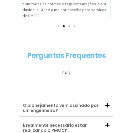
com todas as normas e regulamentações. Sem
alcançado
dúvida, a GBR é a melhor escolha para serviços
contar co
de PMOC.
futuras d
Perguntas Frequentes
FAQ
O planejamento vem assinado por
um engenheiro?
É realmente necessário estar
realizando o PMOC?