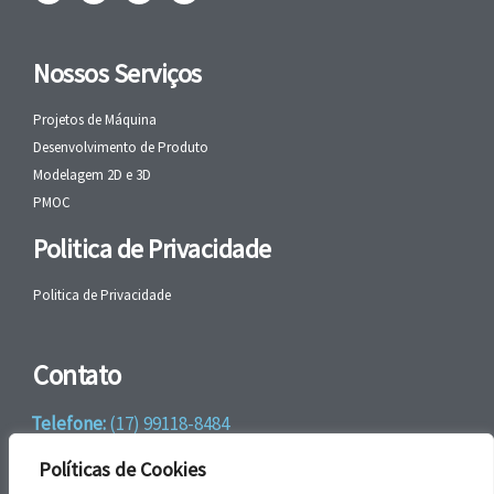
Nossos Serviços
Projetos de Máquina
Desenvolvimento de Produto
Modelagem 2D e 3D
PMOC
Politica de Privacidade
Politica de Privacidade
Contato
Telefone:
(17) 99118-8484
WhatsApp:
+55 (17) 99118-8484
Políticas de Cookies