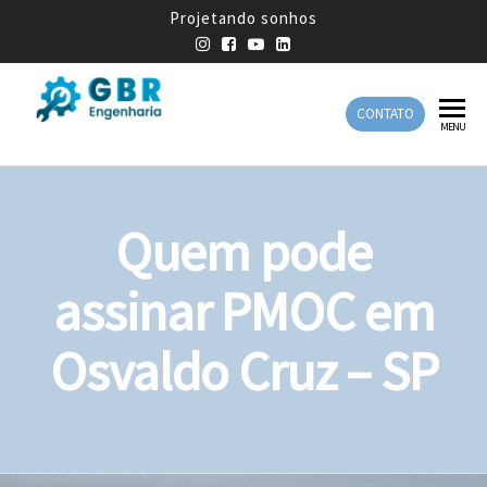
Projetando sonhos
CONTATO
GBR
Empresa
MENU
de
Engenharia
Engenharia
Mecânica
Quem pode
assinar PMOC em
Osvaldo Cruz – SP