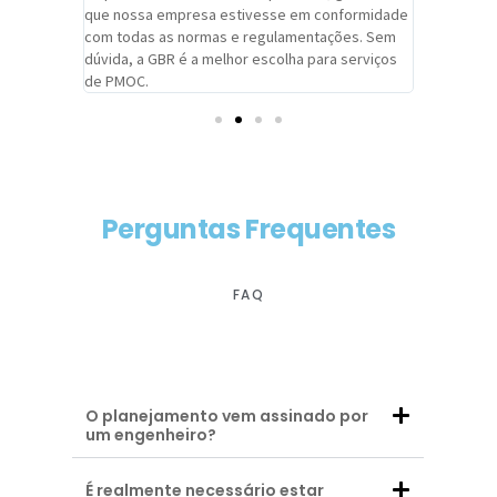
adrão.
que nossa empresa estivesse em conformidade
extremame
com todas as normas e regulamentações. Sem
alcançado
dúvida, a GBR é a melhor escolha para serviços
contar co
de PMOC.
futuras d
Perguntas Frequentes
FAQ
O planejamento vem assinado por
um engenheiro?
É realmente necessário estar