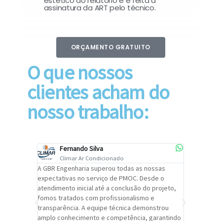
estético do relatório e é feita a
assinatura da ART pelo técnico.
ORÇAMENTO GRATUITO
O que nossos
clientes acham do
nosso trabalho:
Fernando Silva
Car
Climar Ar Condicionado
Cli
lizar o
A GBR Engenharia superou todas as nossas
Recomendo
tremamente
expectativas no serviço de PMOC. Desde o
Engenhari
oi
atendimento inicial até a conclusão do projeto,
um alto ní
trabalho de
fomos tratados com profissionalismo e
qualidade 
viços da
transparência. A equipe técnica demonstrou
foi pontua
a um
amplo conhecimento e competência, garantindo
cuidado c