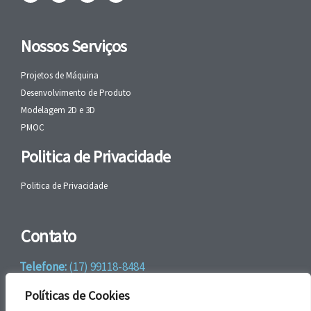
Nossos Serviços
Projetos de Máquina
Desenvolvimento de Produto
Modelagem 2D e 3D
PMOC
Politica de Privacidade
Politica de Privacidade
Contato
Telefone:
(17) 99118-8484
WhatsApp:
+55 (17) 99118-8484
Políticas de Cookies