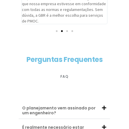
adrão.
que nossa empresa estivesse em conformidade
extremame
com todas as normas e regulamentações. Sem
alcançado
dúvida, a GBR é a melhor escolha para serviços
contar co
de PMOC.
futuras d
Perguntas Frequentes
FAQ
O planejamento vem assinado por
um engenheiro?
É realmente necessário estar