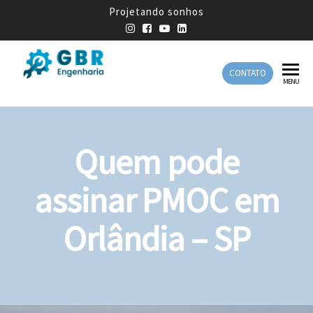
Projetando sonhos
CONTATO
GBR
Empresa
MENU
de
Engenharia
Engenharia
Mecânica
Quem pode
assinar PMOC em
Orlândia – SP