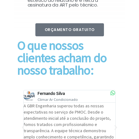
estético do relatório e é feita a
assinatura da ART pelo técnico.
ORÇAMENTO GRATUITO
O que nossos
clientes acham do
nosso trabalho:
Fernando Silva
Car
Climar Ar Condicionado
Cli
lizar o
A GBR Engenharia superou todas as nossas
Recomendo
tremamente
expectativas no serviço de PMOC. Desde o
Engenhari
oi
atendimento inicial até a conclusão do projeto,
um alto ní
trabalho de
fomos tratados com profissionalismo e
qualidade 
viços da
transparência. A equipe técnica demonstrou
foi pontua
a um
amplo conhecimento e competência, garantindo
cuidado c