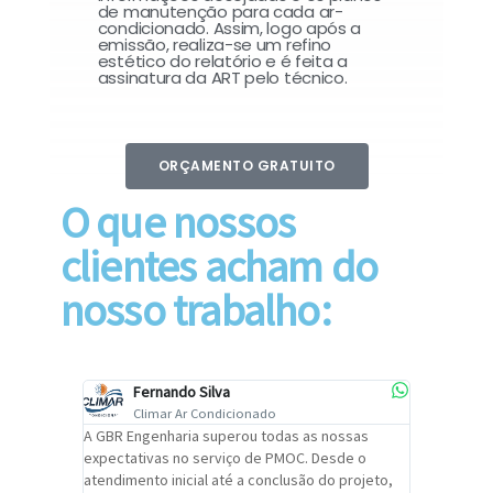
de manutenção para cada ar-
condicionado. Assim, logo após a
emissão, realiza-se um refino
estético do relatório e é feita a
assinatura da ART pelo técnico.
ORÇAMENTO GRATUITO
O que nossos
clientes acham do
nosso trabalho:
Fernando Silva
Car
Climar Ar Condicionado
Cli
lizar o
A GBR Engenharia superou todas as nossas
Recomendo
tremamente
expectativas no serviço de PMOC. Desde o
Engenhari
oi
atendimento inicial até a conclusão do projeto,
um alto ní