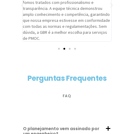
trabalho de
fomos tratados com profissionalismo e
qualidade 
viços da
transparência. A equipe técnica demonstrou
foi pontua
a um
amplo conhecimento e competência, garantindo
cuidado c
adrão.
que nossa empresa estivesse em conformidade
extremame
com todas as normas e regulamentações. Sem
alcançado
dúvida, a GBR é a melhor escolha para serviços
contar co
de PMOC.
futuras d
Perguntas Frequentes
FAQ
O planejamento vem assinado por
um engenheiro?