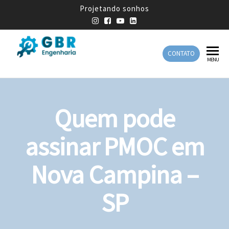
Projetando sonhos
CONTATO
GBR
Empresa
MENU
de
Engenharia
Engenharia
Mecânica
Quem pode
assinar PMOC em
Nova Campina –
SP