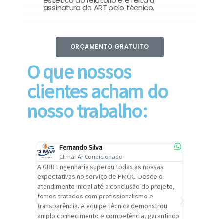
estético do relatório e é feita a
assinatura da ART pelo técnico.
ORÇAMENTO GRATUITO
O que nossos
clientes acham do
nosso trabalho:
Fernando Silva
Car
Climar Ar Condicionado
Cli
lizar o
A GBR Engenharia superou todas as nossas
Recomendo
tremamente
expectativas no serviço de PMOC. Desde o
Engenhari
oi
atendimento inicial até a conclusão do projeto,
um alto ní
trabalho de
fomos tratados com profissionalismo e
qualidade 
viços da
transparência. A equipe técnica demonstrou
foi pontua
a um
amplo conhecimento e competência, garantindo
cuidado c