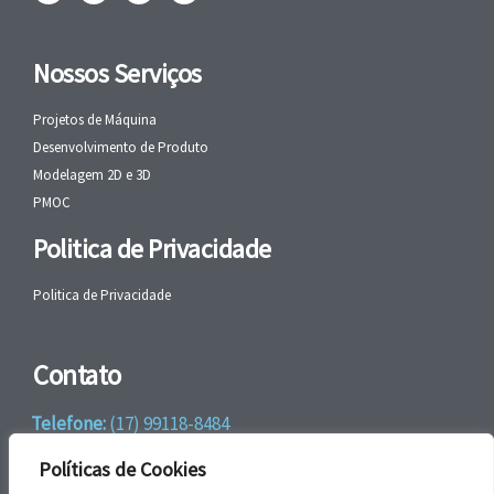
Nossos Serviços
Projetos de Máquina
Desenvolvimento de Produto
Modelagem 2D e 3D
PMOC
Politica de Privacidade
Politica de Privacidade
Contato
Telefone:
(17) 99118-8484
WhatsApp:
+55 (17) 99118-8484
Políticas de Cookies