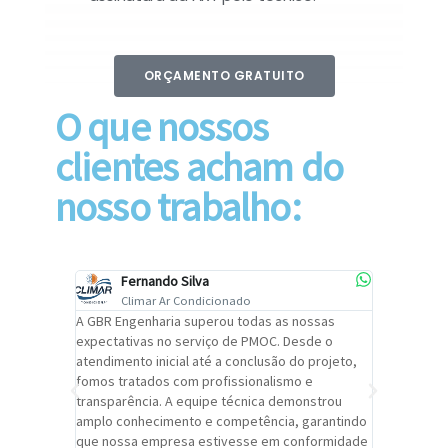
ORÇAMENTO GRATUITO
O que nossos
clientes acham do
nosso trabalho:
Fernando Silva
Car
Climar Ar Condicionado
Cli
lizar o
A GBR Engenharia superou todas as nossas
Recomendo
tremamente
expectativas no serviço de PMOC. Desde o
Engenhari
oi
atendimento inicial até a conclusão do projeto,
um alto ní
trabalho de
fomos tratados com profissionalismo e
qualidade 
viços da
transparência. A equipe técnica demonstrou
foi pontua
a um
amplo conhecimento e competência, garantindo
cuidado c
adrão.
que nossa empresa estivesse em conformidade
extremame