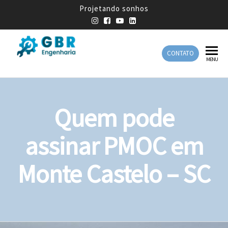
Projetando sonhos
CONTATO
GBR
Empresa
MENU
de
Engenharia
Engenharia
Mecânica
Quem pode
assinar PMOC em
Monte Castelo – SC