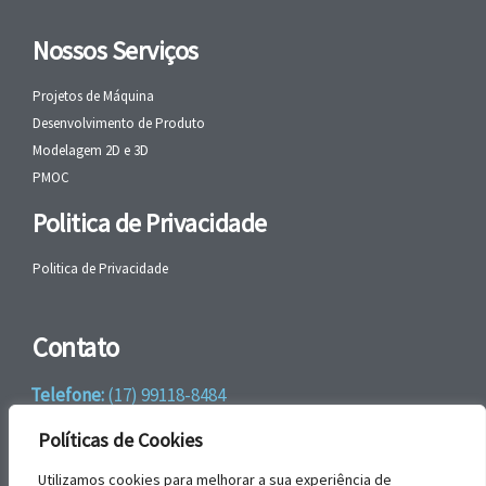
Nossos Serviços
Projetos de Máquina
Desenvolvimento de Produto
Modelagem 2D e 3D
PMOC
Politica de Privacidade
Politica de Privacidade
Contato
Telefone:
(17) 99118-8484
WhatsApp:
+55 (17) 99118-8484
Políticas de Cookies
email:
faleconosco@gbrengenharia.com
Utilizamos cookies para melhorar a sua experiência de