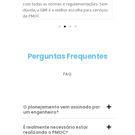
com todas as normas e regulamentações. Sem
alcançado
dúvida, a GBR é a melhor escolha para serviços
contar co
de PMOC.
futuras d
Perguntas Frequentes
FAQ
O planejamento vem assinado por
um engenheiro?
É realmente necessário estar
realizando o PMOC?