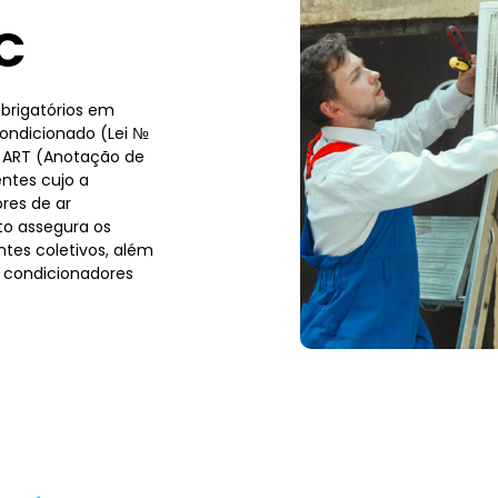
C
brigatórios em
condicionado (Lei №
a ART (Anotação de
ntes cujo a
res de ar
to assegura os
tes coletivos, além
 condicionadores