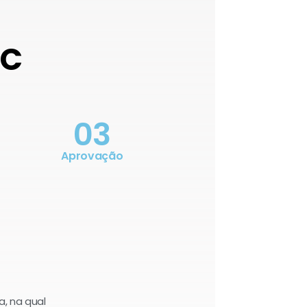
OC
03
Aprovação
a, na qual