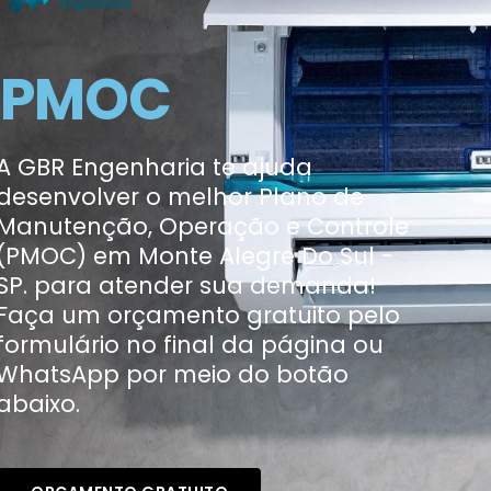
PMOC
A GBR Engenharia te ajuda
desenvolver o melhor Plano de
Manutenção, Operação e Controle
(PMOC) em Monte Alegre Do Sul -
SP. para atender sua demanda!
Faça um orçamento gratuito pelo
formulário no final da página ou
WhatsApp por meio do botão
abaixo.