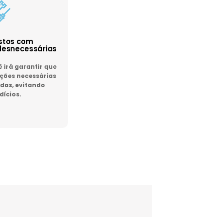
astos com
esnecessárias
irá garantir que
ões necessárias
das, evitando
dícios.