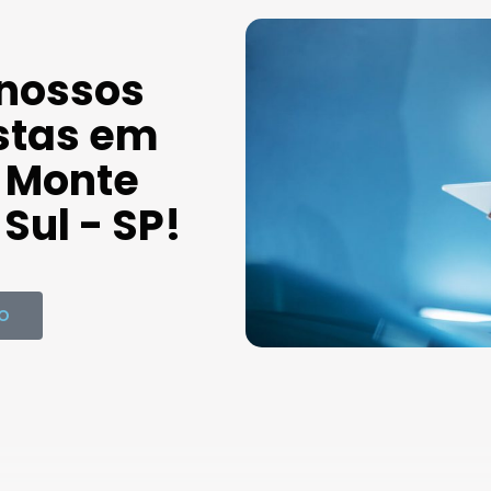
 nossos
stas em
 Monte
Sul - SP!
O