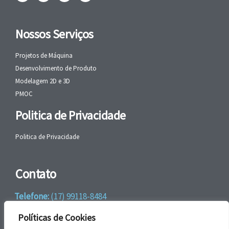
Nossos Serviços
Projetos de Máquina
Desenvolvimento de Produto
Modelagem 2D e 3D
PMOC
Politica de Privacidade
Politica de Privacidade
Contato
Telefone:
(17) 99118-8484
WhatsApp:
+55 (17) 99118-8484
Políticas de Cookies