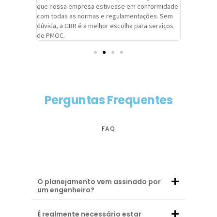
adrão.
que nossa empresa estivesse em conformidade
extremame
com todas as normas e regulamentações. Sem
alcançado
dúvida, a GBR é a melhor escolha para serviços
contar co
de PMOC.
futuras d
Perguntas Frequentes
FAQ
O planejamento vem assinado por
um engenheiro?
É realmente necessário estar