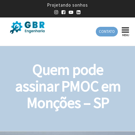
Projetando sonhos
CONTATO
GBR
Empresa
MENU
de
Engenharia
Engenharia
Mecânica
Quem pode
assinar PMOC em
Monções – SP