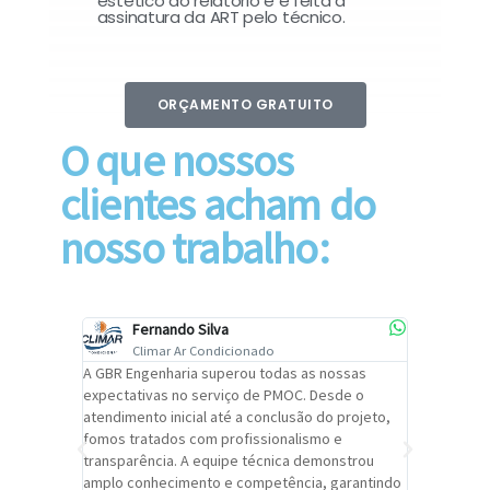
estético do relatório e é feita a
assinatura da ART pelo técnico.
ORÇAMENTO GRATUITO
O que nossos
clientes acham do
nosso trabalho:
Fernando Silva
Car
Climar Ar Condicionado
Cli
lizar o
A GBR Engenharia superou todas as nossas
Recomendo
tremamente
expectativas no serviço de PMOC. Desde o
Engenhari
oi
atendimento inicial até a conclusão do projeto,
um alto ní
trabalho de
fomos tratados com profissionalismo e
qualidade 
viços da
transparência. A equipe técnica demonstrou
foi pontua
a um
amplo conhecimento e competência, garantindo
cuidado c