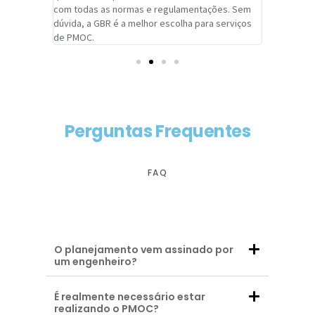
com todas as normas e regulamentações. Sem
alcançado
dúvida, a GBR é a melhor escolha para serviços
contar co
de PMOC.
futuras d
Perguntas Frequentes
FAQ
O planejamento vem assinado por
um engenheiro?
É realmente necessário estar
realizando o PMOC?