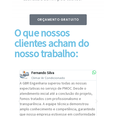
ORÇAMENTO GRATUITO
O que nossos
clientes acham do
nosso trabalho:
Fernando Silva
Car
Climar Ar Condicionado
Cli
lizar o
A GBR Engenharia superou todas as nossas
Recomendo
tremamente
expectativas no serviço de PMOC. Desde o
Engenhari
oi
atendimento inicial até a conclusão do projeto,
um alto ní
trabalho de
fomos tratados com profissionalismo e
qualidade 
viços da
transparência. A equipe técnica demonstrou
foi pontua
a um
amplo conhecimento e competência, garantindo
cuidado c
adrão.
que nossa empresa estivesse em conformidade
extremame