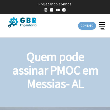
Projetando sonhos
CONTATO
GBR
Empresa
MENU
de
Engenharia
Engenharia
Mecânica
Quem pode
assinar PMOC em
Messias- AL