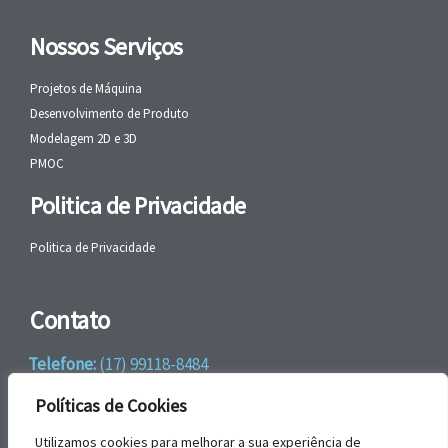
Nossos Serviços
Projetos de Máquina
Desenvolvimento de Produto
Modelagem 2D e 3D
PMOC
Politica de Privacidade
Politica de Privacidade
Contato
Telefone:
(17) 99118-8484
WhatsApp:
+55 (17) 99118-8484
Políticas de Cookies
email:
faleconosco@gbrengenharia.com
Utilizamos cookies para melhorar a sua experiência de