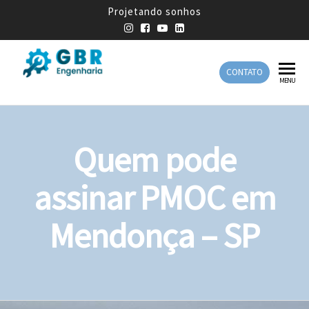
Projetando sonhos
CONTATO
GBR
Empresa
MENU
de
Engenharia
Engenharia
Mecânica
Quem pode
assinar PMOC em
Mendonça – SP