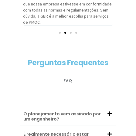
adrão.
que nossa empresa estivesse em conformidade
extremame
com todas as normas e regulamentações. Sem
alcançado
dúvida, a GBR é a melhor escolha para serviços
contar co
de PMOC.
futuras d
Perguntas Frequentes
FAQ
O planejamento vem assinado por
um engenheiro?
É realmente necessário estar