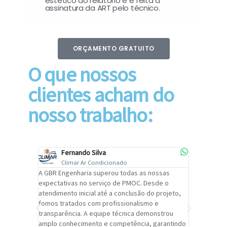
estético do relatório e é feita a
assinatura da ART pelo técnico.
ORÇAMENTO GRATUITO
O que nossos
clientes acham do
nosso trabalho:
Fernando Silva
Car
Climar Ar Condicionado
Cli
lizar o
A GBR Engenharia superou todas as nossas
Recomendo
tremamente
expectativas no serviço de PMOC. Desde o
Engenhari
oi
atendimento inicial até a conclusão do projeto,
um alto ní
trabalho de
fomos tratados com profissionalismo e
qualidade 
viços da
transparência. A equipe técnica demonstrou
foi pontua
a um
amplo conhecimento e competência, garantindo
cuidado c