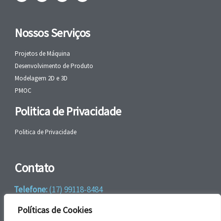
Nossos Serviços
Projetos de Máquina
Desenvolvimento de Produto
Modelagem 2D e 3D
PMOC
Politica de Privacidade
Politica de Privacidade
Contato
Telefone:
(17) 99118-8484
WhatsApp:
+55 (17) 99118-8484
Políticas de Cookies