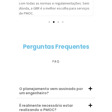
com todas as normas e regulamentações. Sem
alcançado
dúvida, a GBR é a melhor escolha para serviços
contar co
de PMOC.
futuras d
Perguntas Frequentes
FAQ
O planejamento vem assinado por
um engenheiro?
É realmente necessário estar
realizando o PMOC?