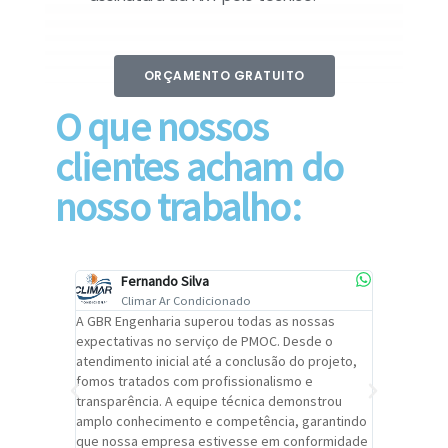
ORÇAMENTO GRATUITO
O que nossos
clientes acham do
nosso trabalho:
Fernando Silva
Car
Climar Ar Condicionado
Cli
lizar o
A GBR Engenharia superou todas as nossas
Recomendo
tremamente
expectativas no serviço de PMOC. Desde o
Engenhari
oi
atendimento inicial até a conclusão do projeto,
um alto ní
trabalho de
fomos tratados com profissionalismo e
qualidade 
viços da
transparência. A equipe técnica demonstrou
foi pontua
a um
amplo conhecimento e competência, garantindo
cuidado c
adrão.
que nossa empresa estivesse em conformidade
extremame