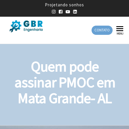
Projetando sonhos
CONTATO
GBR
Empresa
MENU
de
Engenharia
Engenharia
Mecânica
Quem pode
assinar PMOC em
Mata Grande- AL