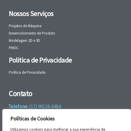
Nossos Serviços
Projetos de Máquina
Desenvolvimento de Produto
Modelagem 2D e 3D
PMOC
Politica de Privacidade
Politica de Privacidade
Contato
Telefone:
(17) 99118-8484
WhatsApp:
+55 (17) 99118-8484
Políticas de Cookies
email:
faleconosco@gbrengenharia.com
Utilizamos cookies para melhorar a sua experiência de