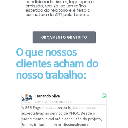
condicionado. Assim, logo após a
emissão, realiza-se um refino
estético do relatório e é feita a
assinatura da ART pelo técnico.
ORÇAMENTO GRATUITO
O que nossos
clientes acham do
nosso trabalho:
Fernando Silva
Car
Climar Ar Condicionado
Cli
lizar o
A GBR Engenharia superou todas as nossas
Recomendo
tremamente
expectativas no serviço de PMOC. Desde o
Engenhari
oi
atendimento inicial até a conclusão do projeto,
um alto ní
trabalho de
fomos tratados com profissionalismo e
qualidade 