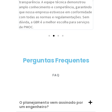
viços da
transparência. A equipe técnica demonstrou
foi pontua
a um
amplo conhecimento e competência, garantindo
cuidado c
adrão.
que nossa empresa estivesse em conformidade
extremame
com todas as normas e regulamentações. Sem
alcançado
dúvida, a GBR é a melhor escolha para serviços
contar co
de PMOC.
futuras d
Perguntas Frequentes
FAQ
O planejamento vem assinado por
um engenheiro?