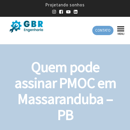
Projetando sonhos
CONTATO
GBR
Empresa
MENU
de
Engenharia
Engenharia
Mecânica
Quem pode
assinar PMOC em
Massaranduba –
PB